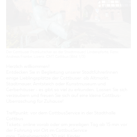
GASTRONOMIE
BAUMKUCHENFRAU
WANDERTOUREN
COTTBUS PER VIDEO ENTDECKEN
FREIZEIT UND KULTUR
CARAVANSTELLPLÄTZE
SERVICE & KONTAKT
EINKAUFEN, PARKEN UND COTTBUSER
SORBEN & WENDEN
KANUTOUREN
Anreise, Info, Souvenirs, Gutscheine
ÜBERNACHTUNGEN FÜR FAMILIEN
GESCHENKGUTSCHEIN
LAUSITZ FESTIVAL 2026 IN COTTBUS
TOURISTINFORMATION
DER PERFEKTE TAG
EINKAUFEN
HEIRATEN IN COTTBUS
COTTBUSER BILDERGALERIE
COTTBUS VON OBEN (FOTOS)
PARKMÖGLICHKEITEN
OPENART LAUSITZ BIENNALE 2026 IN COTTBUS
INFOMATERIAL
COTTBUS VON OBEN (KURZVIDEOS)
WOCHENMÄRKTE
"WEG DES HANDWERKS" - DIE ZUNFTZEICHEN
LADEMÖGLICHKEITEN FÜR E-BIKES
Der Cottbuser Postkutscher an der Stadtmauer/ Lindenpforte, Foto:
COTTBUSER GESCHENKGUTSCHEIN
Andreas Franke, Lizenz: CMT Cottbus (Bild: 1/3)
GUTSCHEINE
Herzlich willkommen!
SOUVENIRS
Entdecken Sie in Begleitung unserer StadtführerInnen
einige Lieblingsplätze der Cottbuser: ob Altmarkt,
COTTBUS BARRIEREFREI
Stadtmauer, Amtsteich oder Kunstmuseum und
ÖFFENTLICHE TOILETTEN
Gerberhäuser - es gibt so viel zu erkunden. Lassen Sie sich
verzaubern und freuen Sie sich auf eine kleine Cottbus-
NACHHALTIGKEIT - WIR SIND DABEI!
Überraschung für Zuhause!
Treffpunkt: vor dem CottbusService in der Stadthalle
Cottbus
Tickets: online vorab oder am jeweiligen Tag ab 15 min vor
der Führung vor Ort im CottbusService
max. Teilnehmerzahl: 30 inkl. Kinder