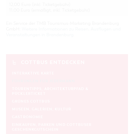
12,00 Euro (inkl. Ticketgebühr)
11,00 Euro (ermäßigt, inkl. Ticketgebühr)
Ein Service der TMB Tourismus-Marketing Brandenburg
GmbH:
Weitere Informationen zu Reisen, Ausflügen und
Veranstaltungen in Brandenburg
.
COTTBUS ENTDECKEN
INTERAKTIVE KARTE
FÜHRUNGEN FÜR JEDERMANN
TOURENTIPPS, ARCHITEKTURPFAD &
PÜCKLERTICKET
GRÜNES COTTBUS
MUSEEN, GALERIEN, KULTUR
GASTRONOMIE
EINKAUFEN, PARKEN UND COTTBUSER
GESCHENKGUTSCHEIN