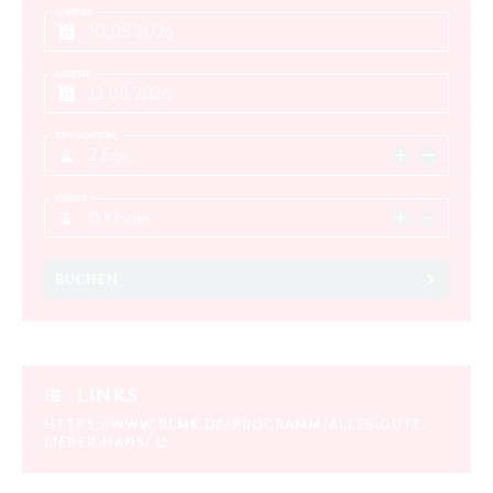
ANREISE
ABREISE
ERWACHSENE
2 Erw.
KINDER
0 Kinder
BUCHEN
LINKS
HTTPS://WWW.BLMK.DE/PROGRAMM/ALLES-GUTE-
LIEBER-HANS/