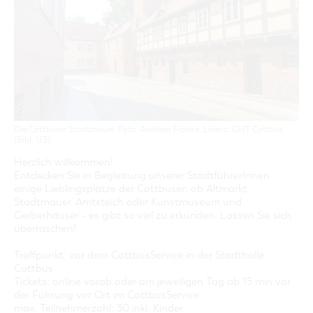
GASTRONOMIE
BAUMKUCHENFRAU
WANDERTOUREN
COTTBUS PER VIDEO ENTDECKEN
FREIZEIT UND KULTUR
CARAVANSTELLPLÄTZE
SERVICE & KONTAKT
EINKAUFEN, PARKEN UND COTTBUSER
SORBEN & WENDEN
KANUTOUREN
Anreise, Info, Souvenirs, Gutscheine
ÜBERNACHTUNGEN FÜR FAMILIEN
GESCHENKGUTSCHEIN
LAUSITZ FESTIVAL 2026 IN COTTBUS
TOURISTINFORMATION
DER PERFEKTE TAG
EINKAUFEN
HEIRATEN IN COTTBUS
COTTBUSER BILDERGALERIE
COTTBUS VON OBEN (FOTOS)
PARKMÖGLICHKEITEN
OPENART LAUSITZ BIENNALE 2026 IN COTTBUS
INFOMATERIAL
COTTBUS VON OBEN (KURZVIDEOS)
WOCHENMÄRKTE
"WEG DES HANDWERKS" - DIE ZUNFTZEICHEN
LADEMÖGLICHKEITEN FÜR E-BIKES
COTTBUSER GESCHENKGUTSCHEIN
Die Cottbuser Stadtmauer, Foto: Andreas Franke, Lizenz: CMT Cottbus
GUTSCHEINE
(Bild: 1/3)
SOUVENIRS
Herzlich willkommen!
Entdecken Sie in Begleitung unserer StadtführerInnen
COTTBUS BARRIEREFREI
einige Lieblingsplätze der Cottbuser: ob Altmarkt,
ÖFFENTLICHE TOILETTEN
Stadtmauer, Amtsteich oder Kunstmuseum und
Gerberhäuser - es gibt so viel zu erkunden. Lassen Sie sich
NACHHALTIGKEIT - WIR SIND DABEI!
überraschen!
Treffpunkt: vor dem CottbusService in der Stadthalle
Cottbus
Tickets: online vorab oder am jeweiligen Tag ab 15 min vor
der Führung vor Ort im CottbusService
max. Teilnehmerzahl: 30 inkl. Kinder