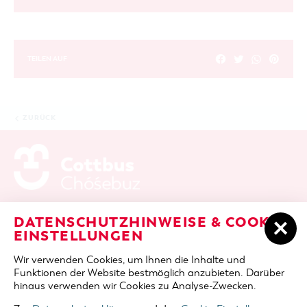
TEILEN AUF
ZURÜCK
ADRESSE / ANFAHRT
Berliner Platz 6 / Stadthalle
DATENSCHUTZHINWEISE & COOKIE-
03046 Cottbus
EINSTELLUNGEN
TELEFON
+49 355 75420
Wir verwenden Cookies, um Ihnen die Inhalte und
FAX
+49 355 7542455
Funktionen der Website bestmöglich anzubieten. Darüber
E-MAIL
cottbus-service@cmt-cottbus.de
hinaus verwenden wir Cookies zu Analyse-Zwecken.