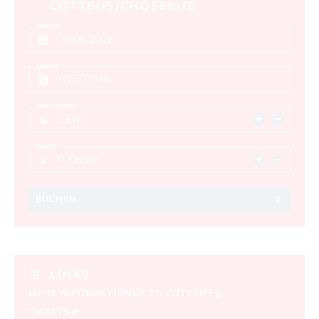
COTTBUS/CHÓŚEBUZ
ANREISE
ABREISE
ERWACHSENE
2 Erw.
KINDER
0 Kinder
BUCHEN
LINKS
MEHR INFORMATIONEN ZU COTTBUS
TICKETS