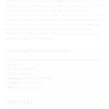
gleichnamige Buch des Schriftstellers und Aktivisten Dieter
Liebig zurück. Jene Publikation widmet sich Orten, Dörfern
und deren Sozialstrukturen, die der Ausweitung von
Braunkohlerevieren in der Lausitz weichen mussten. In drei
Kapiteln strukturiert, sowie durch ein Partizipationsmodul
erweitert, zeigt die Ausstellung künstlerische Reflektionen
von (Post)Industrialisierungen im Spannungsfeld des
Wandels von (ökonomisierter) Landschaft und Arbeit als
identitätsstiftende Faktoren.
VERANSTALTUNGSORT
Brandenburgisches Landesmuseum für moderne Kunst
(Cottbus)
Am Amtsteich 15
03046 Cottbus
Telefon:
+(0)355/49494040
E-Mail:
info@blmk.de
Web:
www.blmk.de
KONTAKT