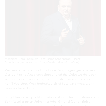
GASTRONOMIE
BAUMKUCHENFRAU
WANDERTOUREN
COTTBUS PER VIDEO ENTDECKEN
FREIZEIT UND KULTUR
CARAVANSTELLPLÄTZE
SERVICE & KONTAKT
EINKAUFEN, PARKEN UND COTTBUSER
SORBEN & WENDEN
KANUTOUREN
Anreise, Info, Souvenirs, Gutscheine
ÜBERNACHTUNGEN FÜR FAMILIEN
GESCHENKGUTSCHEIN
LAUSITZ FESTIVAL 2026 IN COTTBUS
TOURISTINFORMATION
DER PERFEKTE TAG
EINKAUFEN
HEIRATEN IN COTTBUS
COTTBUSER BILDERGALERIE
COTTBUS VON OBEN (FOTOS)
PARKMÖGLICHKEITEN
OPENART LAUSITZ BIENNALE 2026 IN COTTBUS
INFOMATERIAL
COTTBUS VON OBEN (KURZVIDEOS)
WOCHENMÄRKTE
"WEG DES HANDWERKS" - DIE ZUNFTZEICHEN
LADEMÖGLICHKEITEN FÜR E-BIKES
COTTBUSER GESCHENKGUTSCHEIN
GUTSCHEINE
SOUVENIRS
Moderator Jörg Thadeusz, Foto: Bernd Schönberger, Lizenz:
COTTBUS BARRIEREFREI
Brandenburgische Kulturstiftung Cottbus-Frankfurt (Oder)
ÖFFENTLICHE TOILETTEN
Viel wird über Identität und ihre Prägungen gesprochen.
Der politische Anspruch darauf und die Debatte darüber,
NACHHALTIGKEIT - WIR SIND DABEI!
was das denn sei, die eigene Identität, werden immer
konfliktreicher. Was bedeutet Identität? Und was, wenn
man mehrere hat?
Jörg Thadeusz spricht darüber mit den Journalistinnen und
Schriftstellerinnen Johanna Adorján und Güner Balcı.