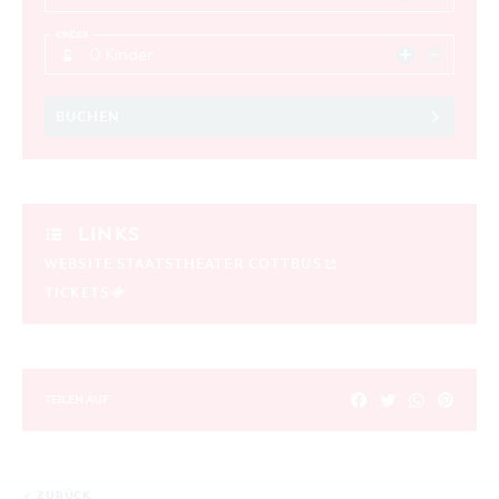
KINDER
0 Kinder
BUCHEN
LINKS
WEBSITE STAATSTHEATER COTTBUS
TICKETS
TEILEN AUF
ZURÜCK