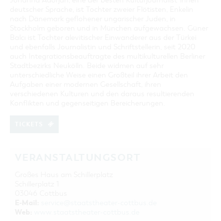
Johanna Adorján, eine der besten Kulturjournalist*innen
deutscher Sprache, ist Tochter zweier Flötisten, Enkelin
nach Dänemark geflohener ungarischer Juden, in
Stockholm geboren und in München aufgewachsen. Güner
Balcı ist Tochter alevitischer Einwanderer aus der Türkei
und ebenfalls Journalistin und Schriftstellerin, seit 2020
auch Integrationsbeauftragte des multikulturellen Berliner
Stadtbezirks Neukölln. Beide widmen auf sehr
unterschiedliche Weise einen Großteil ihrer Arbeit den
Aufgaben einer modernen Gesellschaft, ihren
verschiedenen Kulturen und den daraus resultierenden
Konflikten und gegenseitigen Bereicherungen.
TICKETS
VERANSTALTUNGSORT
Großes Haus am Schillerplatz
Schillerplatz 1
03046 Cottbus
E-Mail:
service@staatstheater-cottbus.de
Web:
www.staatstheater-cottbus.de