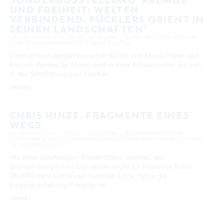
SONDERAUSSTELLUNG "FREMDE
UND FREIHEIT: WELTEN
VERBINDEND. PÜCKLERS ORIENT IN
SEINEN LANDSCHAFTEN"
08. AUGUST 2026
10:00 – 17:00 UHR
FÜRST PÜCKLER MUSEUM
PARK & SCHLOSS BRANITZ
AUSSTELLUNG
Intervention zeitgenössischer Kunst von Mona Höke und
Kathrin KarrasDie Ähnlichkeit in ihrer Arbeitsweise, die sich
in der Schichtung von Flächen …
[MEHR]
CHRIS HINZE. FRAGMENTE EINES
WEGS
08. AUGUST 2026
11:00 – 19:00 UHR
BRANDENBURGISCHES
LANDESMUSEUM FÜR MODERNE KUNST - DIESELKRAFTWERK COTTBUS
AUSSTELLUNG
Mit einer zweiteiligen Präsentation widmet das
Brandenburgisches Landesmuseum für moderne Kunst
(BLMK) dem Cottbuser Künstler Chris Hinze die
Einzelausstellung Fragmente …
[MEHR]