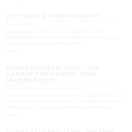
COTTBUSER TRÖDELMÄRKTE
08. AUGUST 2026
10:00 – 16:00 UHR
ZUSCHKA-ERNST-MUCKE-
PLATZ
MARKT
Entspannt bummeln, schauen und stöbern...Alle
Trödelmärkte finden in Neu-Schmellwitz auf der Fläsche
Zuschka und Ernst-Mucke-Platz statt.
[MEHR]
SONDERAUSSTELLUNG: "DIE
DAME/N DES HAUSES. EINE
SPURENSUCHE"
08. AUGUST 2026
10:00 – 17:00 UHR
FÜRST PÜCKLER MUSEUM
PARK & SCHLOSS BRANITZ
AUSSTELLUNG
"Intelligenz und Gefühl" betonte nicht nur Humboldt, wenn
er von Lucie von Pückler-Muskau (1776-1854) sprach. Vom
"wißbegierigen Fräulein von Hardenberg-Reventlow", …
[MEHR]