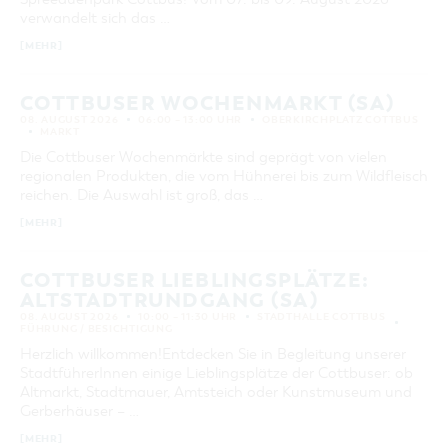
GASTRONOMIE
BAUMKUCHENFRAU
WANDERTOUREN
verwandelt sich das …
COTTBUS PER VIDEO ENTDECKEN
FREIZEIT UND KULTUR
CARAVANSTELLPLÄTZE
10
11
12
13
14
15
16
SERVICE & KONTAKT
EINKAUFEN, PARKEN UND COTTBUSER
SORBEN & WENDEN
KANUTOUREN
Anreise, Info, Souvenirs, Gutscheine
[MEHR]
ÜBERNACHTUNGEN FÜR FAMILIEN
17
18
19
20
21
22
23
GESCHENKGUTSCHEIN
LAUSITZ FESTIVAL 2026 IN COTTBUS
TOURISTINFORMATION
DER PERFEKTE TAG
EINKAUFEN
24
25
26
27
28
29
30
HEIRATEN IN COTTBUS
COTTBUSER WOCHENMARKT (SA)
COTTBUSER BILDERGALERIE
COTTBUS VON OBEN (FOTOS)
PARKMÖGLICHKEITEN
08. AUGUST 2026
06:00 – 13:00 UHR
OBERKIRCHPLATZ COTTBUS
31
OPENART LAUSITZ BIENNALE 2026 IN COTTBUS
MARKT
INFOMATERIAL
COTTBUS VON OBEN (KURZVIDEOS)
WOCHENMÄRKTE
Die Cottbuser Wochenmärkte sind geprägt von vielen
"WEG DES HANDWERKS" - DIE ZUNFTZEICHEN
LADEMÖGLICHKEITEN FÜR E-BIKES
ERWEITERTE SUCHE
regionalen Produkten, die vom Hühnerei bis zum Wildfleisch
COTTBUSER GESCHENKGUTSCHEIN
reichen. Die Auswahl ist groß, das …
GUTSCHEINE
Zeitraum
[MEHR]
SOUVENIRS
VON
BIS
COTTBUS BARRIEREFREI
COTTBUSER LIEBLINGSPLÄTZE:
KATEGORIE
ÖFFENTLICHE TOILETTEN
ALTSTADTRUNDGANG (SA)
alle Kategorien
NACHHALTIGKEIT - WIR SIND DABEI!
08. AUGUST 2026
10:00 – 11:30 UHR
STADTHALLE COTTBUS
FÜHRUNG / BESICHTIGUNG
LAUFZEIT
Herzlich willkommen!Entdecken Sie in Begleitung unserer
aktuelle und laufende Veranstaltungen
StadtführerInnen einige Lieblingsplätze der Cottbuser: ob
Altmarkt, Stadtmauer, Amtsteich oder Kunstmuseum und
Gerberhäuser – …
SUCHBEGRIFF
[MEHR]