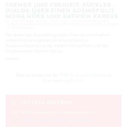
FREMDE UND FREIHEIT. PÜCKLER -
DIALOG ÜBER EINEN KOSMOPOLIT.
MONA HÖKE UND KATHRIN KARRAS
08. AUGUST 2026
11:00 – 19:00 UHR
BRANDENBURGISCHES
LANDESMUSEUM FÜR MODERNE KUNST - DIESELKRAFTWERK COTTBUS
AUSSTELLUNG
Der dreiteilige Ausstellungszyklus Fremde und Freiheit
präsentiert eine gemeinsame künstlerische
Auseinandersetzung der Malerin Mona Höke und der
Fotokünstlerin Kathrin Karras …
[MEHR]
Dies ist ein Service der
TMB Tourismus-Marketing
Brandenburg GmbH
.
COTTBUS ERLEBEN
COTTBUSER VERANSTALTUNGSHIGHLIGHTS
COTTBUSER VERANSTALTUNGSKALENDER