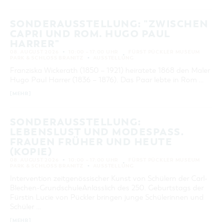
ORT
SONDERAUSSTELLUNG: "ZWISCHEN
CAPRI UND ROM. HUGO PAUL
SUCHEN
HARRER"
08. AUGUST 2026
10:00 – 17:00 UHR
FÜRST PÜCKLER MUSEUM
PARK & SCHLOSS BRANITZ
AUSSTELLUNG
Franziska Wickerath (1850 – 1921) heiratete 1868 den Maler
Hugo Paul Harrer (1836 – 1876). Das Paar lebte in Rom …
[MEHR]
SONDERAUSSTELLUNG:
LEBENSLUST UND MODESPASS. F
RAUEN FRÜHER UND HEUTE (
KOPIE)
08. AUGUST 2026
10:00 – 17:00 UHR
FÜRST PÜCKLER MUSEUM
PARK & SCHLOSS BRANITZ
AUSSTELLUNG
Intervention zeitgenössischer Kunst von Schülern der Carl-
Blechen-GrundschuleAnlässlich des 250. Geburtstags der
Fürstin Lucie von Pückler bringen junge Schülerinnen und
Schüler …
[MEHR]