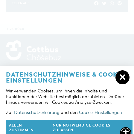
TEILEN AUF
ZURÜCK
ADRESSE / ANFAHRT
Berliner Platz 6 / Stadthalle
DATENSCHUTZHINWEISE & COOKIE-
03046 Cottbus
EINSTELLUNGEN
TELEFON
+49 355 75420
Wir verwenden Cookies, um Ihnen die Inhalte und
FAX
+49 355 7542455
Funktionen der Website bestmöglich anzubieten. Darüber
E-MAIL
cottbus-service@cmt-cottbus.de
hinaus verwenden wir Cookies zu Analyse-Zwecken.
Zur
Datenschutzerklärung
und den
Cookie-Einstellungen
.
START
COTTBUSSERVICE
KONTAKT
DATENSCHUTZ
IMPRESSUM
COOKIE-EINSTELLUNGEN
ALLEN
NUR NOTWENDIGE COOKIES
ZUSTIMMEN
ZULASSEN
NACH OBEN
FOLGE UNS AUF