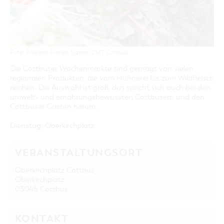
GASTRONOMIE
BAUMKUCHENFRAU
WANDERTOUREN
COTTBUS PER VIDEO ENTDECKEN
FREIZEIT UND KULTUR
CARAVANSTELLPLÄTZE
SERVICE & KONTAKT
EINKAUFEN, PARKEN UND COTTBUSER
SORBEN & WENDEN
KANUTOUREN
Anreise, Info, Souvenirs, Gutscheine
ÜBERNACHTUNGEN FÜR FAMILIEN
GESCHENKGUTSCHEIN
LAUSITZ FESTIVAL 2026 IN COTTBUS
TOURISTINFORMATION
DER PERFEKTE TAG
EINKAUFEN
HEIRATEN IN COTTBUS
Foto: Andreas Franke, Lizenz: CMT Cottbus
COTTBUSER BILDERGALERIE
COTTBUS VON OBEN (FOTOS)
PARKMÖGLICHKEITEN
"WEG DES HANDWERKS" - DIE ZUNFTZEICHEN
Die Cottbuser Wochenmärkte sind geprägt von vielen
INFOMATERIAL
COTTBUS VON OBEN (KURZVIDEOS)
WOCHENMÄRKTE
regionalen Produkten, die vom Hühnerei bis zum Wildfleisch
LADEMÖGLICHKEITEN FÜR E-BIKES
reichen. Die Auswahl ist groß, das spricht sich auch bei den
COTTBUSER GESCHENKGUTSCHEIN
umwelt- und ernährungsbewussten Cottbusern und den
GUTSCHEINE
Cottbuser Gästen herum.
SOUVENIRS
Dienstag: Oberkirchplatz
COTTBUS BARRIEREFREI
ÖFFENTLICHE TOILETTEN
VERANSTALTUNGSORT
NACHHALTIGKEIT - WIR SIND DABEI!
Oberkirchplatz Cottbus
Oberkirchplatz
03046 Cottbus
KONTAKT