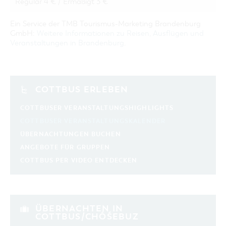
Regulär 4 € / Ermäßigt 3 €
Ein Service der TMB Tourismus-Marketing Brandenburg
GmbH:
Weitere Informationen zu Reisen, Ausflügen und
Veranstaltungen in Brandenburg
.
COTTBUS ERLEBEN
COTTBUSER VERANSTALTUNGSHIGHLIGHTS
COTTBUSER VERANSTALTUNGSKALENDER
ÜBERNACHTUNGEN BUCHEN
ANGEBOTE FÜR GRUPPEN
COTTBUS PER VIDEO ENTDECKEN
ÜBERNACHTEN IN
COTTBUS/CHÓŚEBUZ