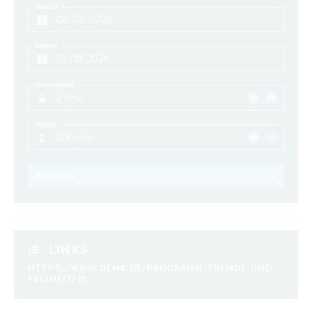
ANREISE
ABREISE
ERWACHSENE
2 Erw.
KINDER
0 Kinder
BUCHEN
LINKS
HTTPS://WWW.BLMK.DE/PROGRAMM/FREMDE-UND-
FREIHEIT/