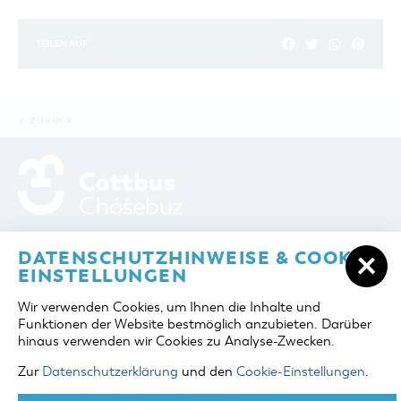
TEILEN AUF
ZURÜCK
ADRESSE / ANFAHRT
Berliner Platz 6 / Stadthalle
DATENSCHUTZHINWEISE & COOKIE-
03046 Cottbus
EINSTELLUNGEN
TELEFON
+49 355 75420
Wir verwenden Cookies, um Ihnen die Inhalte und
FAX
+49 355 7542455
Funktionen der Website bestmöglich anzubieten. Darüber
E-MAIL
cottbus-service@cmt-cottbus.de
hinaus verwenden wir Cookies zu Analyse-Zwecken.
Zur
Datenschutzerklärung
und den
Cookie-Einstellungen
.
START
COTTBUSSERVICE
KONTAKT
DATENSCHUTZ
IMPRESSUM
COOKIE-EINSTELLUNGEN