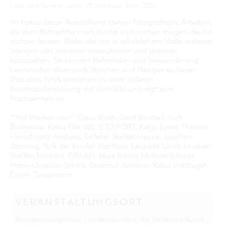
Foto: Gerd Bonfert, Lizenz: VG Bild-Kunst, Bonn 2026
Im Fokus dieser Ausstellung stehen fotografische Arbeiten,
die dem Betrachter merkwürdig vorkommen mögen, die ihn
stutzen lassen. Bilder, die uns in erheblichem Maße irritieren,
zwingen uns zuweilen innezuhalten und genauer
hinzusehen. Sie können Befremden und Verwunderung
hervorrufen, aber auch Staunen und Neugier auslösen.
Dies alles führt wiederum zu einer tieferen
Auseinandersetzung mit dem Bild und regt zum
Nachdenken an.
**Mit Werken von** Claus Bach, Gerd Bonfert, Kurt
Buchwald, Klaus Elle, VALIE EXPORT, Katja Eydel, Thomas
Florschuetz, Andreas Gefeller, Stefan Heyne, Joachim
Jansong, York der Knöfel, Matthias Leupold, Ulrich Lindner,
Steffen Mertens, ORLAN, Marc Räder, Michael Schade,
Hans-Christian Schink, Erasmus Schröter, Klaus Wittkugel,
Edwin Zwakmann
VERANSTALTUNGSORT
Brandenburgisches Landesmuseum für Moderne Kunst -