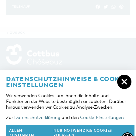
TEILEN AUF
ZURÜCK
ADRESSE / ANFAHRT
Berliner Platz 6 / Stadthalle
DATENSCHUTZHINWEISE & COOKIE-
03046 Cottbus
EINSTELLUNGEN
TELEFON
+49 355 75420
Wir verwenden Cookies, um Ihnen die Inhalte und
FAX
+49 355 7542455
Funktionen der Website bestmöglich anzubieten. Darüber
E-MAIL
cottbus-service@cmt-cottbus.de
hinaus verwenden wir Cookies zu Analyse-Zwecken.
Zur
Datenschutzerklärung
und den
Cookie-Einstellungen
.
START
COTTBUSSERVICE
KONTAKT
DATENSCHUTZ
IMPRESSUM
COOKIE-EINSTELLUNGEN
ALLEN
NUR NOTWENDIGE COOKIES
ZUSTIMMEN
ZULASSEN