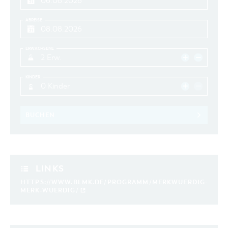
ABREISE
ERWACHSENE
2 Erw.
KINDER
0 Kinder
BUCHEN
LINKS
HTTPS://WWW.BLMK.DE/PROGRAMM/MERKWUERDIG-
MERK-WUERDIG/