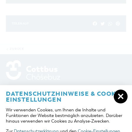
TEILEN AUF
ZURÜCK
ADRESSE / ANFAHRT
Berliner Platz 6 / Stadthalle
DATENSCHUTZHINWEISE & COOKIE-
03046 Cottbus
EINSTELLUNGEN
TELEFON
+49 355 75420
Wir verwenden Cookies, um Ihnen die Inhalte und
FAX
+49 355 7542455
Funktionen der Website bestmöglich anzubieten. Darüber
E-MAIL
cottbus-service@cmt-cottbus.de
hinaus verwenden wir Cookies zu Analyse-Zwecken.
Zur
Datenschutzerklärung
und den
Cookie-Einstellungen
.