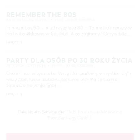
COTTBUS Z GÓRY
FILM O COTTBUS
LAUSITZ FESTIWAL 2026 W COTTBUS
CZAS WOLNY I KULTURA
PARKINGI
POLE KARAWANINGOWE
SERWIS & KONTAKT
27
28
29
30
REMEMBER THE 80S
kontakt, galeria zdjęć, prospekty
IMPREZY KULTURALNE
JARMARKI I NIEDZIELE HANDLOWE
03.10.2026 – 04.10.2026
21:00 – 02:00 GODZINA
WYSZUKIWANIE ZAAWANSOWANE
INFORMACJA TURYSTYCZNA
Impreza Lat 80. – niech żyją lata 80.… To motto imprezy w
hali widowiskowej w Cottbus. A co zagramy? Oczywiście …
GALERIA ZDJĘĆ
przedział czasowy
OD
[WIĘCEJ]
MATERIAŁ INFORMACYJNY
DO
MIEJSCA DO ŁADOWANIA ROWERÓW
ELEKTRYCZNYCH
PARTY DLA OSÓB PO 30 ROKU ŻYCIA
SZUKANE SŁOWO
28.11.2026 – 29.11.2026
20:00 – 03:00 GODZINA
TOALETY PUBLICZNE W COTTBUS
Ostatni raz w tym roku: Wszystkie parkiety, wszystkie style,
wszystkie Twoje ulubione piosenki. 30+ Party Classic
MIEJSCE
zaprasza na wielki finał …
[WIĘCEJ]
SZUKAJ
Dies ist ein Service der
TMB Tourismus-Marketing
Brandenburg GmbH
.