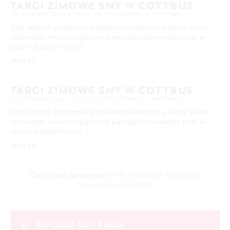
TARGI ZIMOWE SNY W COTTBUS
24
25
26
27
28
29
30
COTTBUS Z GÓRY
FILM O COTTBUS
LAUSITZ FESTIWAL 2026 W COTTBUS
CZAS WOLNY I KULTURA
PARKINGI
POLE KARAWANINGOWE
SERWIS & KONTAKT
24. OCTOBER 2026
10:00 – 18:00 GODZINA
WYSTAWA
kontakt, galeria zdjęć, prospekty
31
IMPREZY KULTURALNE
JARMARKI I NIEDZIELE HANDLOWE
Gdy zapach przypraw wypełnia powietrze, a blask świec
rozświetla mrok, rozpoczyna się najcudowniejszy czas w
INFORMACJA TURYSTYCZNA
roku – a targi Winter …
WYSZUKIWANIE ZAAWANSOWANE
GALERIA ZDJĘĆ
[WIĘCEJ]
przedział czasowy
COFNIJ
MATERIAŁ INFORMACYJNY
OD
DO
MIEJSCA DO ŁADOWANIA ROWERÓW
TARGI ZIMOWE SNY W COTTBUS
ELEKTRYCZNYCH
25. OCTOBER 2026
10:00 – 18:00 GODZINA
WYSTAWA
KATEGORIA
Gdy zapach przypraw wypełnia powietrze, a blask świec
TOALETY PUBLICZNE W COTTBUS
Wystawa
rozświetla mrok, rozpoczyna się najcudowniejszy czas w
roku – a targi Winter …
CZAS TRWANIA
aktualne imprezy kulturalne
[WIĘCEJ]
SZUKANE SŁOWO
Dies ist ein Service der
TMB Tourismus-Marketing
Brandenburg GmbH
.
MIEJSCE
POCZUJ COTTBUS
SZUKAJ