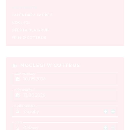
HIGHLIGHTS
KALENDARZ IMPREZ
NOCLEGI
OFERTA DLA GRUP
FILM O COTTBUS
NOCLEGI W COTTBUS
DZIEŃ PRZYJAZDU
DZIEŃ WYJAZDU
OSOBY DOROSŁE
2 osoby
DZIECI
0 dzieci