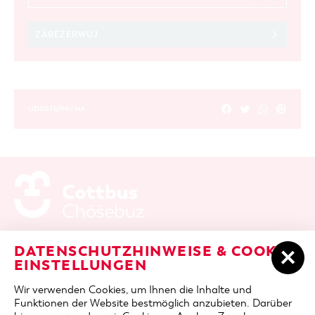
ZAREZERWUJ
UDOSTĘPNIJ NA
ADRES / DOJAZD
Berliner Platz 6 / Stadthalle
DATENSCHUTZHINWEISE & COOKIE-
03046 Cottbus
EINSTELLUNGEN
telefon
+49 355 75420
Wir verwenden Cookies, um Ihnen die Inhalte und
fax
+49 355 7542455
Funktionen der Website bestmöglich anzubieten. Darüber
e-mail
cottbus-service@cmt-cottbus.de