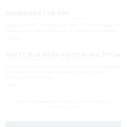
COTTBUS Z GÓRY
FILM O COTTBUS
OFERTA ZIMOWA
CZAS WOLNY I KULTURA
PARKINGI
POLE KARAWANINGOWE
SERWIS & KONTAKT
26
27
28
29
30
31
REMEMBER THE 80S
kontakt, galeria zdjęć, prospekty
LAUSITZ FESTIWAL 2026 W COTTBUS
IMPREZY KULTURALNE
JARMARKI I NIEDZIELE HANDLOWE
ZIMOWE ATRAKCJE TURYSTYCZNE
03.10.2026 – 04.10.2026
21:00 – 02:00 GODZINA
WYSZUKIWANIE ZAAWANSOWANE
INFORMACJA TURYSTYCZNA
ZIMOWE WYDARZENIA KULTURALNE
Impreza Lat 80. – niech żyją lata 80.… To motto imprezy w
hali widowiskowej w Cottbus. A co zagramy? Oczywiście …
GALERIA ZDJĘĆ
ZIMOWA OFERTA NOCLEGOWA & PAKIETY
przedział czasowy
OD
[WIĘCEJ]
MATERIAŁ INFORMACYJNY
DO
MIEJSCA DO ŁADOWANIA ROWERÓW
ELEKTRYCZNYCH
PARTY DLA OSÓB PO 30 ROKU ŻYCIA
SZUKANE SŁOWO
28.11.2026 – 29.11.2026
20:00 – 03:00 GODZINA
TOALETY PUBLICZNE W COTTBUS
Ostatni raz w tym roku: Wszystkie parkiety, wszystkie style,
wszystkie Twoje ulubione piosenki. 30+ Party Classic
MIEJSCE
zaprasza na wielki finał …
[WIĘCEJ]
SZUKAJ
Dies ist ein Service der
TMB Tourismus-Marketing
Brandenburg GmbH
.