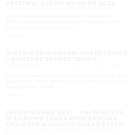
FESTIWAL ELFÓW 07-09.08.2026
24
25
26
27
28
29
30
COTTBUS Z GÓRY
FILM O COTTBUS
OFERTA ZIMOWA
CZAS WOLNY I KULTURA
PARKINGI
POLE KARAWANINGOWE
SERWIS & KONTAKT
08.08.2026 – 09.08.2026
CHÓR / FOLKLOR / MUZYKA LUDOWA
kontakt, galeria zdjęć, prospekty
31
LAUSITZ FESTIWAL 2026 W COTTBUS
IMPREZY KULTURALNE
JARMARKI I NIEDZIELE HANDLOWE
ZIMOWE ATRAKCJE TURYSTYCZNE
Coś dla fanów bajkowego świata elfów! Festiwal w
Cottbus odbędzie się na terenie parku "Spreeaeuenpark”
INFORMACJA TURYSTYCZNA
ZIMOWE WYDARZENIA KULTURALNE
(tuż przy Ogrodzie Zoologicznym i …
WYSZUKIWANIE ZAAWANSOWANE
GALERIA ZDJĘĆ
ZIMOWA OFERTA NOCLEGOWA & PAKIETY
[WIĘCEJ]
przedział czasowy
COFNIJ
MATERIAŁ INFORMACYJNY
OD
DO
MIEJSCA DO ŁADOWANIA ROWERÓW
WIELKIE FAJERWERKI OPERETKOWE
ELEKTRYCZNYCH
– KONCERT SYLWESTROWY
KATEGORIA
31. DECEMBER 2026
20:00 – 22:00 GODZINA
CHÓR / FOLKLOR /
TOALETY PUBLICZNE W COTTBUS
Chór / Folklor / Muzyka Ludowa
MUZYKA LUDOWA
Dołączcie do nas, aby uczcić ostatni dzień roku 2026. Dzięki
CZAS TRWANIA
programowi "Wielkie Operetkowe Fajerwerki” czeka na Was
aktualne imprezy kulturalne
niezapomniany wieczór – …
[WIĘCEJ]
SZUKANE SŁOWO
MUSIKPARADE 2027 - NAJWIĘKSZA
W EUROPIE TRASA KONCERTOWA
MIEJSCE
ORKIESTR WOJSKOWYCH I DĘTYCH
06. MARCH 2027
13:00 – 16:00 GODZINA
CHÓR / FOLKLOR /
MUZYKA LUDOWA
SZUKAJ