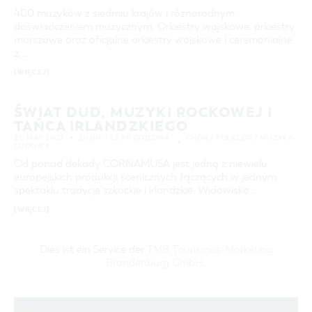
400 muzyków z siedmiu krajów i różnorodnym
doświadczeniem muzycznym. Orkiestry wojskowe, orkiestry
marszowe oraz oficjalne orkiestry wojskowe i ceremonialne
z …
[WIĘCEJ]
ŚWIAT DUD, MUZYKI ROCKOWEJ I
TAŃCA IRLANDZKIEGO
21. MAY 2027
20:00 – 22:30 GODZINA
CHÓR / FOLKLOR / MUZYKA
LUDOWA
Od ponad dekady CORNAMUSA jest jedną z niewielu
europejskich produkcji scenicznych łączących w jednym
spektaklu tradycje szkockie i irlandzkie. Widowisko …
[WIĘCEJ]
Dies ist ein Service der
TMB Tourismus-Marketing
Brandenburg GmbH
.