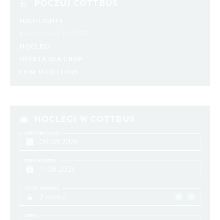
POCZUJ COTTBUS
HIGHLIGHTS
KALENDARZ IMPREZ
NOCLEGI
OFERTA DLA GRUP
FILM O COTTBUS
NOCLEGI W COTTBUS
DZIEŃ PRZYJAZDU
DZIEŃ WYJAZDU
OSOBY DOROSŁE
2 osoby
DZIECI