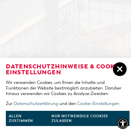
ÜBERNACHTEN IN COTTBUS/CHÓŚEBUZ
DATENSCHUTZHINWEISE & COOKIE-
ANREISE
EINSTELLUNGEN
UNTERKÜNFTE
Wir verwenden Cookies, um Ihnen die Inhalte und
ABREISE
Funktionen der Website bestmöglich anzubieten. Darüber
DER COTTBUSER OSTSEE
hinaus verwenden wir Cookies zu Analyse-Zwecken.
ERWACHSENE
TOURENTIPPS
Zur
Datenschutzerklärung
und den
Cookie-Einstellungen
.
2 Erw.
COTTBUS FÜR FAMILIEN
ALLEN
NUR NOTWENDIGE COOKIES
KINDER
ZUSTIMMEN
ZULASSEN
0 Kinder
VERANSTALTUNGEN