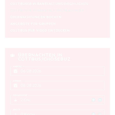
COTTBUSER VERANSTALTUNGSHIGHLIGHTS
COTTBUSER VERANSTALTUNGSKALENDER
ÜBERNACHTUNGEN BUCHEN
ANGEBOTE FÜR GRUPPEN
COTTBUS PER VIDEO ENTDECKEN
ÜBERNACHTEN IN
COTTBUS/CHÓŚEBUZ
ANREISE
ABREISE
ERWACHSENE
2 Erw.
KINDER
0 Kinder