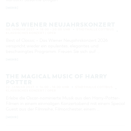
GASTRONOMIE
BAUMKUCHENFRAU
WANDERTOUREN
COTTBUS PER VIDEO ENTDECKEN
FREIZEIT UND KULTUR
CARAVANSTELLPLÄTZE
10
11
12
13
14
15
16
SERVICE & KONTAKT
[MEHR]
EINKAUFEN, PARKEN UND COTTBUSER
SORBEN & WENDEN
KANUTOUREN
Anreise, Info, Souvenirs, Gutscheine
ÜBERNACHTUNGEN FÜR FAMILIEN
17
18
19
20
21
22
23
GESCHENKGUTSCHEIN
LAUSITZ FESTIVAL 2026 IN COTTBUS
TOURISTINFORMATION
DAS WIENER NEUJAHRSKONZERT
DER PERFEKTE TAG
EINKAUFEN
24
25
26
27
28
29
30
HEIRATEN IN COTTBUS
08. JANUAR 2027
18:00 – 20:00 UHR
STADTHALLE COTTBUS
COTTBUSER BILDERGALERIE
KLASSISCHES KONZERT / OPER
COTTBUS VON OBEN (FOTOS)
PARKMÖGLICHKEITEN
31
OPENART LAUSITZ BIENNALE 2026 IN COTTBUS
Best of Classic – Das Wiener Neujahrskonzert 2026
INFOMATERIAL
COTTBUS VON OBEN (KURZVIDEOS)
WOCHENMÄRKTE
verspricht wieder ein opulentes, elegantes und
"WEG DES HANDWERKS" - DIE ZUNFTZEICHEN
LADEMÖGLICHKEITEN FÜR E-BIKES
ERWEITERTE SUCHE
beschwingtes Programm. Freuen Sie sich auf …
COTTBUSER GESCHENKGUTSCHEIN
GUTSCHEINE
[MEHR]
Zeitraum
ZURÜCKSETZEN
SOUVENIRS
VON
BIS
THE MAGICAL MUSIC OF HARRY
COTTBUS BARRIEREFREI
POTTER
KATEGORIE
ÖFFENTLICHE TOILETTEN
22. JANUAR 2027
16:00 – 18:00 UHR
STADTHALLE COTTBUS
Klassisches Konzert / Oper
KLASSISCHES KONZERT / OPER
NACHHALTIGKEIT - WIR SIND DABEI!
Erlebe die Oscar-nominierte Musik aus den Harry-Potter-
LAUFZEIT
Filmen in einem einmaligen Konzertabend mit einem Special
aktuelle und laufende Veranstaltungen
Guest aus der Filmreihe, Filmorchester, einem …
[MEHR]
SUCHBEGRIFF