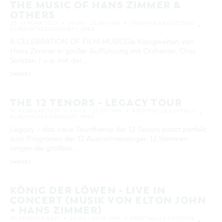
THE MUSIC OF HANS ZIMMER &
ORT
OTHERS
22. JANUAR 2027
20:00 – 22:00 UHR
STADTHALLE COTTBUS
KLASSISCHES KONZERT / OPER
SUCHEN
A CELEBRATION OF FILM MUSICDie Klangwelten von
Hans Zimmer in großer Aufführung mit Orchester, Chor,
Solisten / u.a. mit der …
[MEHR]
THE 12 TENORS - LEGACY TOUR
13. FEBRUAR 2027
20:00 – 22:30 UHR
STADTHALLE COTTBUS
KLASSISCHES KONZERT / OPER
Legacy – das neue Tourthema der 12 Tenors passt perfekt
zum Programm der 12 Ausnahmesänger. 12 Stimmen
singen die größten …
[MEHR]
KÖNIG DER LÖWEN - LIVE IN
CONCERT (MUSIK VON ELTON JOHN
+ HANS ZIMMER)
18. FEBRUAR 2027
20:00 – 22:15 UHR
STADTHALLE COTTBUS