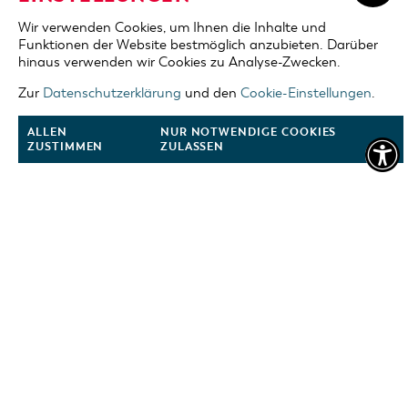
Wir verwenden Cookies, um Ihnen die Inhalte und
Funktionen der Website bestmöglich anzubieten. Darüber
hinaus verwenden wir Cookies zu Analyse-Zwecken.
Zur
Datenschutzerklärung
und den
Cookie-Einstellungen
.
Dies ist ein Service der TMB Tourismus-Marketing Brandenburg GmbH und
ALLEN
NUR NOTWENDIGE COOKIES
der regionalen Tourismuspartner. Mehr Informationen zu Reisen und
ZUSTIMMEN
ZULASSEN
Ausflügen ins Land Brandenburg erhalten sie auf
www.reiseland-
brandenburg.de
.
ADRES
Konservatorium Cottbus
Cottbus
03046 Puschkinpromenade 13/14
web
:
www.konservatorium-cottbus.de/
telefon
: +49 355-35541780, 0355-75 42 444