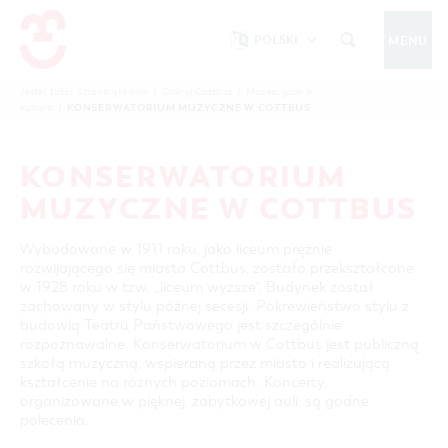
POLSKI
MENU
Um Einstellungen zur Barrierefreiheit
vornehmen zu können wird die Berechtigung
Jesteś tutaj:
Strona główna
/
Odkryj Cottbus
/
Muzea, galerie,
ZIMA
KONSERWATORIUM MUZYCZNE W COTTBUS
kultura
/
funktionale Cookies
für
in den Cookie-
Einstellungen benötigt.
STRONA GŁÓWNA
COTTBUSSERVICE
KONSERWATORIUM
ŚLEDŹ NAS NA
COOKIE-EINSTELLUNGEN
MUZYCZNE W COTTBUS
ODKRYJ COTTBUS
Wybudowane w 1911 roku, jako liceum prężnie
zabytki, muzea, parki
rozwijającego się miasta Cottbus, zostało przekształcone
MAPA INTERAKTYWNA
w 1928 roku w tzw. „liceum wyższe”. Budynek został
POCZUJ COTTBUS
zachowany w stylu późnej secesji. Pokrewieństwo stylu z
imprezy, wycieczki dla grup, noclegi
ARCHITEKTURA ORAZ PROPOZYCJE WYPRAW
budowlą Teatru Państwowego jest szczególnie
rozpoznawalne. Konserwatorium w Cottbus jest publiczną
PARKI I OGRODY
HIGHLIGHTS
SZLAKIEM ZABYTKÓW MIASTA COTTBUS
TYLKO W COTTBUS
szkołą muzyczną, wspieraną przez miasto i realizującą
Cottbuser Ostsee (jezioro), Łużyczanie
MUZEA, GALERIE, KULTURA
KALENDARZ IMPREZ
WYCIECZKI ROWEROWE
IMPREZY KULTURALNE
kształcenie na różnych poziomach. Koncerty,
organizowane w pięknej, zabytkowej auli, są godne
ZAKUPY I PARKOWANIE
NOCLEGI
JEZIORO "COTTBUSER OSTSEE"
WYCIECZKI PIESZE
Z RODZINĄ W COTTBUS
polecenia.
imprezy, miejsca kultury i rozrywki
REGION DOOKOŁA COTTBUS
OFERTA DLA GRUP
SERBOŁUŻYCZANIE
WYPRAWY KAJAKOWE
ZAKUPY
BAZA NOCLEGOWA