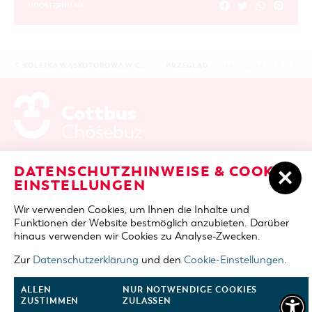
UDOSTĘPNIJ NA
KOLEJKA WĄSKOTOROWA W COTTBUS
PRZEGLĄD
NASTĘPNA STRONA
ADRES / DOJAZD
Berliner Platz 6 / Stadthalle
DATENSCHUTZHINWEISE & COOKIE-
03046 Cottbus
EINSTELLUNGEN
telefon
+49 355 75420
Wir verwenden Cookies, um Ihnen die Inhalte und
fax
+49 355 7542455
Funktionen der Website bestmöglich anzubieten. Darüber
e-mail
cottbus-service@cmt-cottbus.de
hinaus verwenden wir Cookies zu Analyse-Zwecken.
Zur
Datenschutzerklärung
und den
Cookie-Einstellungen
.
START
COTTBUSSERVICE
POLITYKA PRYWATNOŚCI
IMPRESSUM
COOKIE-EINSTELLUNGEN
ALLEN
NUR NOTWENDIGE COOKIES
ZUSTIMMEN
ZULASSEN
PRZEJDŹ DO GÓRY
ŚLEDŹ NAS NA