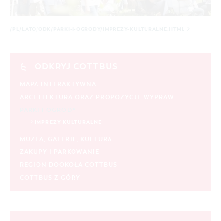
COTTBUS Z GÓRY
FILM O COTTBUS
LAUSITZ FESTIWAL 2026 W COTTBUS
CZAS WOLNY I KULTURA
PARKINGI
POLE KARAWANINGOWE
SERWIS & KONTAKT
kontakt, galeria zdjęć, prospekty
IMPREZY KULTURALNE
JARMARKI I NIEDZIELE HANDLOWE
/PL/LATO/ODK/PARKI-I-OGRODY/IMPREZY-KULTURALNE.HTML
INFORMACJA TURYSTYCZNA
GALERIA ZDJĘĆ
ODKRYJ COTTBUS
MATERIAŁ INFORMACYJNY
MIEJSCA DO ŁADOWANIA ROWERÓW
MAPA INTERAKTYWNA
ELEKTRYCZNYCH
ARCHITEKTURA ORAZ PROPOZYCJE WYPRAW
TOALETY PUBLICZNE W COTTBUS
PARKI I OGRODY
IMPREZY KULTURALNE
MUZEA, GALERIE, KULTURA
ZAKUPY I PARKOWANIE
REGION DOOKOŁA COTTBUS
COTTBUS Z GÓRY