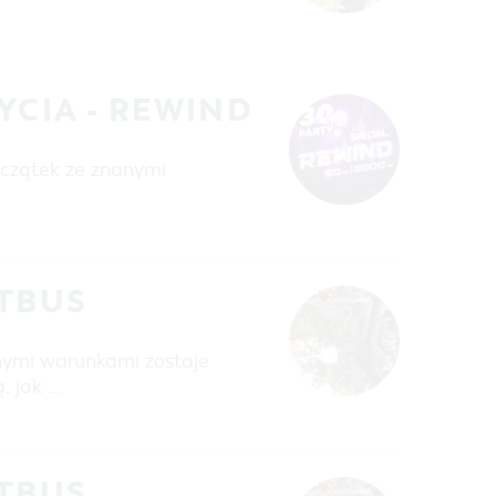
YCIA - REWIND
czątek ze znanymi
TTBUS
nymi warunkami zostaje
, jak …
TTBUS