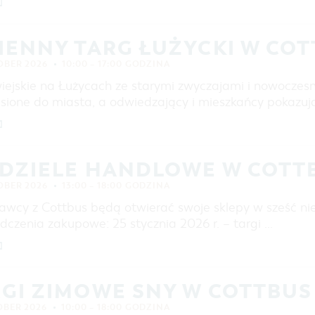
]
IENNY TARG ŁUŻYCKI W CO
OBER 2026
10:00 – 17:00 GODZINA
wiejskie na Łużycach ze starymi zwyczajami i nowoczes
esione do miasta, a odwiedzający i mieszkańcy pokazują
]
EDZIELE HANDLOWE W COTT
OBER 2026
13:00 – 18:00 GODZINA
awcy z Cottbus będą otwierać swoje sklepy w sześć nie
dczenia zakupowe: 25 stycznia 2026 r. – targi …
]
GI ZIMOWE SNY W COTTBUS
OBER 2026
10:00 – 18:00 GODZINA