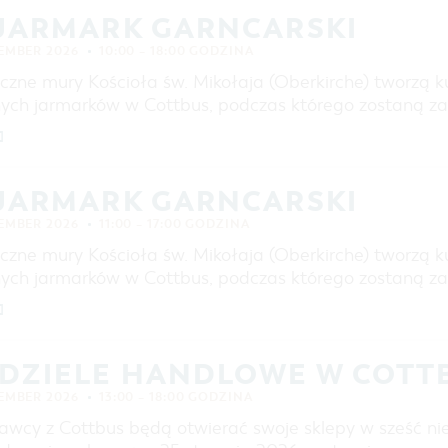
ZAKUPY
 JARMARK GARNCARSKI
PARKINGI
TEMBER 2026
10:00 – 18:00 GODZINA
JARMARKI I NIEDZIELE HANDLOWE
czne mury Kościoła św. Mikołaja (Oberkirche) tworzą ku
REGION DOOKOŁA COTTBUS
nych jarmarków w Cottbus, podczas którego zostaną 
COTTBUS Z GÓRY
]
 JARMARK GARNCARSKI
TEMBER 2026
11:00 – 17:00 GODZINA
czne mury Kościoła św. Mikołaja (Oberkirche) tworzą ku
nych jarmarków w Cottbus, podczas którego zostaną 
]
EDZIELE HANDLOWE W COTT
TEMBER 2026
13:00 – 18:00 GODZINA
awcy z Cottbus będą otwierać swoje sklepy w sześć nie