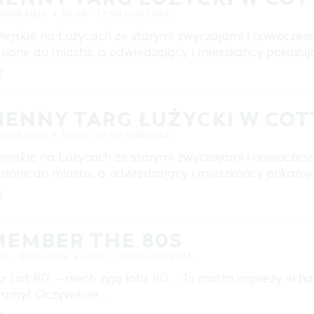
OBER 2026
10:00 – 17:00 GODZINA
wiejskie na Łużycach ze starymi zwyczajami i nowoczes
esione do miasta, a odwiedzający i mieszkańcy pokazują
]
IENNY TARG ŁUŻYCKI W CO
OBER 2026
10:00 – 17:00 GODZINA
wiejskie na Łużycach ze starymi zwyczajami i nowoczes
esione do miasta, a odwiedzający i mieszkańcy pokazują
]
MEMBER THE 80S
26 – 04.10.2026
21:00 – 02:00 GODZINA
a Lat 80. – niech żyją lata 80.… To motto imprezy w ha
ramy? Oczywiście …