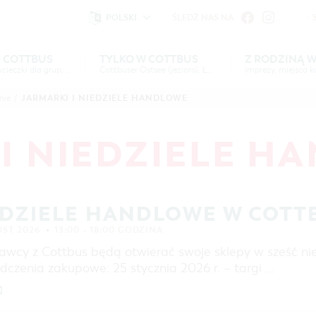
POLSKI
ŚLEDŹ NAS NA
fu
iheit vornehmen zu können wird die Berechtigung für
 COTTBUS
TYLKO W COTTBUS
Z RODZINĄ 
imprezy, wycieczki dla grup, noclegi
Einstellungen benötigt.
Cottbuser Ostsee (jezioro), Łużyczanie
imprezy, miejsca ku
YJ
TYLKO W
Z RODZINĄ W
SERWIS &
HIGHLIGHTS
MAPA INTERAKTYWNA
JEZIORO "COTTBUSER O
JARMARKI I NIEDZIELE HANDLOWE
nie
/
US
COTTBUS
KONTAKT
COTTBUS
KALENDARZ IMPREZ
ARCHITEKTURA ORAZ
SERBOŁUŻYCZANIE
COOKIE-EINSTELLUNGEN
PROPOZYCJE WYPRAW
NOCLEGI
LAUSITZ FESTIWAL 202
 I NIEDZIELE H
COTTBUS
SZLAKIEM ZABYTKÓW MIASTA COTTBUS
BAZA NOCLEGOWA
WYCIECZKI ROWEROWE
POLE KARAWANINGOWE
WYCIECZKI PIESZE
OFERTA DLA GRUP
EDZIELE HANDLOWE W COTT
WYPRAWY KAJAKOWE
FILM O COTTBUS
UST 2026
13:00 – 18:00 GODZINA
PARKI I OGRODY
awcy z Cottbus będą otwierać swoje sklepy w sześć nie
IMPREZY KULTURALNE
dczenia zakupowe: 25 stycznia 2026 r. – targi …
MUZEA, GALERIE, KULTURA
]
ZAKUPY I PARKOWANIE