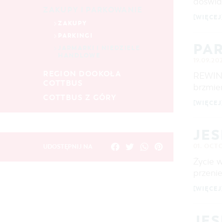
doświa
ZAKUPY I PARKOWANIE
[WIĘCEJ
ZAKUPY
PARKINGI
PAR
JARMARKI I NIEDZIELE
HANDLOWE
19.09.20
REGION DOOKOŁA
REWIND
COTTBUS
brzmie
COTTBUS Z GÓRY
[WIĘCEJ
JES
01. OCT
UDOSTĘPNIJ NA
Życie 
przeni
[WIĘCEJ
JES