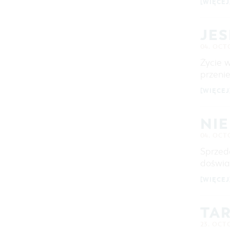
[WIĘCEJ
JES
04. OCT
Życie 
przeni
[WIĘCEJ
NI
04. OCT
Sprzed
doświa
[WIĘCEJ
TAR
23. OCT