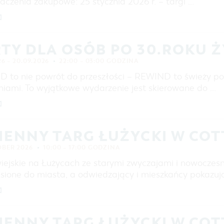
dczenia zakupowe: 25 stycznia 2026 r. – targi …
]
TY DLA OSÓB PO 30.ROKU Ż
26 – 20.09.2026
22:00 – 03:00 GODZINA
 to nie powrót do przeszłości – REWIND to świeży po
niami. To wyjątkowe wydarzenie jest skierowane do …
]
IENNY TARG ŁUŻYCKI W CO
OBER 2026
10:00 – 17:00 GODZINA
wiejskie na Łużycach ze starymi zwyczajami i nowoczes
esione do miasta, a odwiedzający i mieszkańcy pokazują
]
IENNY TARG ŁUŻYCKI W CO