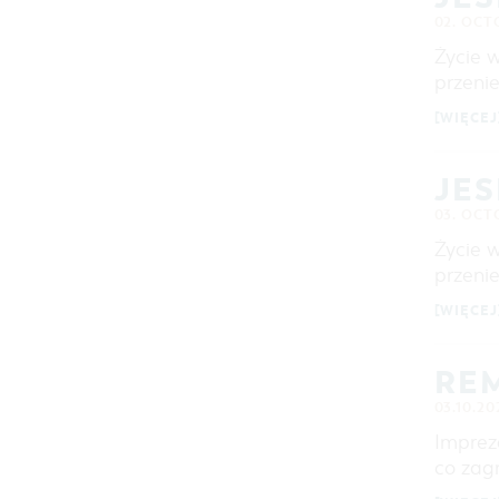
02. OCT
Życie 
przeni
[WIĘCEJ
JES
03. OCT
Życie 
przeni
[WIĘCEJ
RE
03.10.20
Imprez
co zag