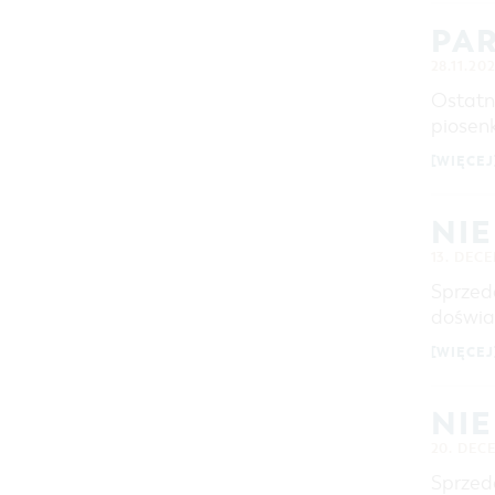
PAR
28.11.202
Ostatni
piosenk
[WIĘCEJ
NI
13. DEC
Sprzed
doświa
[WIĘCEJ
NI
20. DEC
Sprzed