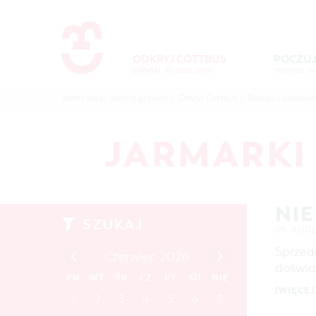
Um Einstellungen zur Barrierefre
ODKRYJ COTTBUS
POCZUJ
zabytki, muzea, parki
POCZUJ
ODKR
Jesteś tutaj:
Strona główna
/
Odkryj Cottbus
/
Zakupy i parkowa
COTTBUS
COTTB
JARMARKI
NI
SZUKAJ
09. AUG
Sprzed
Czerwiec 2026
doświa
PN
WT
ŚR
CZ
PT
SO
NIE
[WIĘCEJ
1
2
3
4
5
6
7