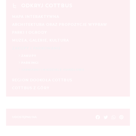
ODKRYJ COTTBUS
MAPA INTERAKTYWNA
ARCHITEKTURA ORAZ PROPOZYCJE WYPRAW
PARKI I OGRODY
MUZEA, GALERIE, KULTURA
ZAKUPY I PARKOWANIE
ZAKUPY
PARKINGI
JARMARKI I NIEDZIELE HANDLOWE
REGION DOOKOŁA COTTBUS
COTTBUS Z GÓRY
UDOSTĘPNIJ NA