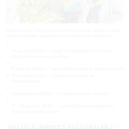
COTTBUS Z GÓRY
FILM O COTTBUS
LAUSITZ FESTIWAL 2026 W COTTBUS
CZAS WOLNY I KULTURA
PARKINGI
POLE KARAWANINGOWE
SERWIS & KONTAKT
kontakt, galeria zdjęć, prospekty
IMPREZY KULTURALNE
JARMARKI I NIEDZIELE HANDLOWE
INFORMACJA TURYSTYCZNA
Sprzedawcy z Cottbus będą otwierać swoje sklepy w sześć
GALERIA ZDJĘĆ
niedziel, oferując wyjątkowe doświadczenia zakupowe:
MATERIAŁ INFORMACYJNY
MIEJSCA DO ŁADOWANIA ROWERÓW
25 stycznia 2026 r. – targi "Handwerker” w Centrum
ELEKTRYCZNYCH
Wystawienniczym w Cottbus
TOALETY PUBLICZNE W COTTBUS
9 sierpnia 2026 r. – Festiwal Elbenwald w Spreeauenpark
13 września 2026 r. – Festiwal Ceramiki na
Oberkirchplatz
4 października 2026 r. – Łużycki Jarmark Jesienny
13 i 20 grudnia 2026 r. – Jarmark Bożonarodzeniowy
Tysiąca Gwiazd Cottbus
MIEJSCE IMPREZY KULTURALNEJ