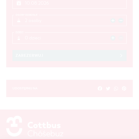
OSOBY DOROSŁE
2 osoby
DZIECI
0 dzieci
ZAREZERWUJ
UDOSTĘPNIJ NA