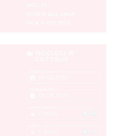
NOCLEGI
SZUKANE SŁOWO
OFERTA DLA GRUP
FILM O COTTBUS
MIEJSCE
SZUKAJ
NOCLEGI W
COTTBUS
DZIEŃ PRZYJAZDU
DZIEŃ WYJAZDU
OSOBY DOROSŁE
2 osoby
DZIECI
0 dzieci