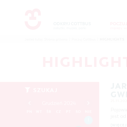
Um Einstellungen zur Barrierefre
ODKRYJ COTTBUS
POCZUJ
zabytki, muzea, parki
POCZUJ
ODKR
HIGHLIGHTS
Jesteś tutaj:
Strona główna
/
Poczuj Cottbus
/
COTTBUS
COTTB
HIGHLIGH
JA
SZUKAJ
GW
25.11.20
Grudzień 2024
Pojawi
PN
WT
ŚR
CZ
PT
SO
NIE
jest o
1
[WIĘCEJ