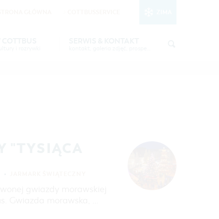
STRONA GŁÓWNA
COTTBUSSERVICE
ZIMA
nktionale Cookies
in den Cookie-
W COTTBUS
SERWIS & KONTAKT
ltury i rozrywki
kontakt, galeria zdjęć, prospekty
STSEE"
INFORMACJA TURYSTYCZNA
CZAS WOLNY I KULTURA
GALERIA ZDJĘĆ
IMPREZY KULTURALNE
6 W
MATERIAŁ INFORMACYJNY
MIEJSCA DO ŁADOWANIA
ROWERÓW ELEKTRYCZNYCH
TOALETY PUBLICZNE W COTTBUS
 "TYSIĄCA
S
JARMARK ŚWIĄTECZNY
erwonej gwiazdy morawskiej
us. Gwiazda morawska, …