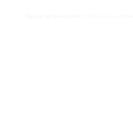
ZAKUPY
PARKINGI
Dies ist ein Service der
TMB Tourismus-Mar
JARMARKI I NIEDZIELE HANDLOWE
REGION DOOKOŁA COTTBUS
COTTBUS Z GÓRY