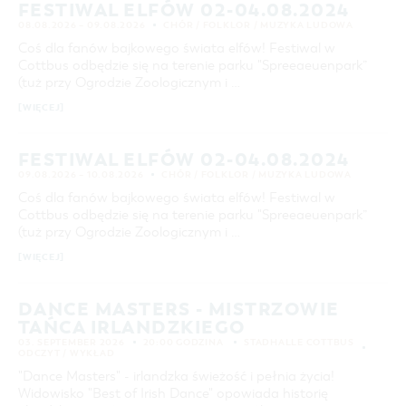
FESTIWAL ELFÓW 02-04.08.2024
25
26
27
28
29
30
31
COTTBUS Z GÓRY
FILM O COTTBUS
LAUSITZ FESTIWAL 2026 W COTTBUS
CZAS WOLNY I KULTURA
PARKINGI
POLE KARAWANINGOWE
SERWIS & KONTAKT
08.08.2026 – 09.08.2026
CHÓR / FOLKLOR / MUZYKA LUDOWA
kontakt, galeria zdjęć, prospekty
IMPREZY KULTURALNE
JARMARKI I NIEDZIELE HANDLOWE
Coś dla fanów bajkowego świata elfów! Festiwal w
WYSZUKIWANIE ZAAWANSOWANE
Cottbus odbędzie się na terenie parku "Spreeaeuenpark”
INFORMACJA TURYSTYCZNA
(tuż przy Ogrodzie Zoologicznym i …
przedział czasowy
GALERIA ZDJĘĆ
OD
[WIĘCEJ]
DO
MATERIAŁ INFORMACYJNY
MIEJSCA DO ŁADOWANIA ROWERÓW
KATEGORIA
FESTIWAL ELFÓW 02-04.08.2024
wszystkie kategorie
ELEKTRYCZNYCH
09.08.2026 – 10.08.2026
CHÓR / FOLKLOR / MUZYKA LUDOWA
Coś dla fanów bajkowego świata elfów! Festiwal w
TOALETY PUBLICZNE W COTTBUS
CZAS TRWANIA
Cottbus odbędzie się na terenie parku "Spreeaeuenpark”
aktualne imprezy kulturalne
(tuż przy Ogrodzie Zoologicznym i …
[WIĘCEJ]
SZUKANE SŁOWO
DANCE MASTERS - MISTRZOWIE
TAŃCA IRLANDZKIEGO
MIEJSCE
03. SEPTEMBER 2026
20:00 GODZINA
STADHALLE COTTBUS
ODCZYT / WYKŁAD
SZUKAJ
"Dance Masters" - irlandzka świeżość i pełnia życia!
Widowisko "Best of Irish Dance" opowiada historię