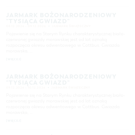
26
27
28
29
COTTBUS Z GÓRY
FILM O COTTBUS
LAUSITZ FESTIWAL 2026 W COTTBUS
CZAS WOLNY I KULTURA
PARKINGI
POLE KARAWANINGOWE
SERWIS & KONTAKT
kontakt, galeria zdjęć, prospekty
JARMARK BOŻONARODZENIOWY
IMPREZY KULTURALNE
JARMARKI I NIEDZIELE HANDLOWE
WYSZUKIWANIE ZAAWANSOWANE
"TYSIĄCA GWIAZD"
INFORMACJA TURYSTYCZNA
08.12.2026 – 09.12.2026
JARMARK ŚWIĄTECZNY
przedział czasowy
GALERIA ZDJĘĆ
Pojawienie się na Starym Rynku charakterystycznej biało-
OD
czerwonej gwiazdy morawskiej jest od lat oznaką
DO
MATERIAŁ INFORMACYJNY
rozpoczęcia okresu adwentowego w Cottbus. Gwiazda
MIEJSCA DO ŁADOWANIA ROWERÓW
morawska, …
KATEGORIA
wszystkie kategorie
ELEKTRYCZNYCH
[WIĘCEJ]
TOALETY PUBLICZNE W COTTBUS
CZAS TRWANIA
aktualne imprezy kulturalne
JARMARK BOŻONARODZENIOWY
"TYSIĄCA GWIAZD"
09.12.2026 – 10.12.2026
JARMARK ŚWIĄTECZNY
SZUKANE SŁOWO
Pojawienie się na Starym Rynku charakterystycznej biało-
czerwonej gwiazdy morawskiej jest od lat oznaką
rozpoczęcia okresu adwentowego w Cottbus. Gwiazda
MIEJSCE
morawska, …
[WIĘCEJ]
SZUKAJ