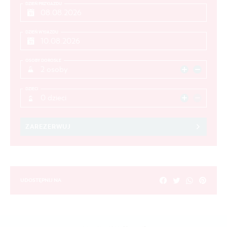
DZIEŃ PRZYJAZDU
DZIEŃ WYJAZDU
OSOBY DOROSŁE
2 osoby
DZIECI
0 dzieci
ZAREZERWUJ
UDOSTĘPNIJ NA