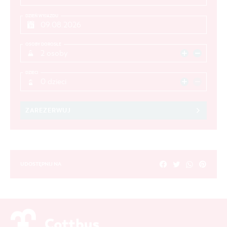
DZIEŃ WYJAZDU
OSOBY DOROSŁE
2 osoby
DZIECI
0 dzieci
ZAREZERWUJ
UDOSTĘPNIJ NA