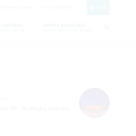
STRONA GŁÓWNA
COTTBUSSERVICE
ZIMA
nktionale Cookies
in den Cookie-
W COTTBUS
SERWIS & KONTAKT
ltury i rozrywki
kontakt, galeria zdjęć, prospekty
STSEE"
INFORMACJA TURYSTYCZNA
CZAS WOLNY I KULTURA
GALERIA ZDJĘĆ
IMPREZY KULTURALNE
6 W
MATERIAŁ INFORMACYJNY
MIEJSCA DO ŁADOWANIA
ROWERÓW ELEKTRYCZNYCH
TOALETY PUBLICZNE W COTTBUS
ABARET
za 30+. Po długiej przerwie