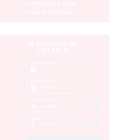
OFERTA DLA GRUP
FILM O COTTBUS
MIEJSCE
SZUKAJ
NOCLEGI W
COTTBUS
DZIEŃ PRZYJAZDU
DZIEŃ WYJAZDU
OSOBY DOROSŁE
2 osoby
DZIECI
0 dzieci