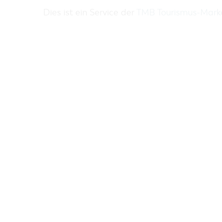
ZAKUPY
Dies ist ein Service der
TMB Tourismus-Mar
PARKINGI
JARMARKI I NIEDZIELE HANDLOWE
REGION DOOKOŁA COTTBUS
COTTBUS Z GÓRY