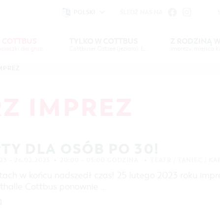
POLSKI
ŚLEDŹ NAS NA
fu
iheit vornehmen zu können wird die Berechtigung für
 COTTBUS
TYLKO W COTTBUS
Z RODZINĄ 
imprezy, wycieczki dla grup, noclegi
Einstellungen benötigt.
Cottbuser Ostsee (jezioro), Łużyczanie
imprezy, miejsca ku
YJ
TYLKO W
Z RODZINĄ W
SERWIS &
HIGHLIGHTS
MAPA INTERAKTYWNA
JEZIORO "COTTBUSER O
MPREZ
US
COTTBUS
KONTAKT
COTTBUS
KALENDARZ IMPREZ
ARCHITEKTURA ORAZ
SERBOŁUŻYCZANIE
COOKIE-EINSTELLUNGEN
PROPOZYCJE WYPRAW
NOCLEGI
LAUSITZ FESTIWAL 202
Z IMPREZ
COTTBUS
SZLAKIEM ZABYTKÓW MIASTA COTTBUS
BAZA NOCLEGOWA
WYCIECZKI ROWEROWE
POLE KARAWANINGOWE
WYCIECZKI PIESZE
OFERTA DLA GRUP
TY DLA OSÓB PO 30!
WYPRAWY KAJAKOWE
FILM O COTTBUS
23 – 26.02.2023
20:00 – 03:00 GODZINA
TEATR / TANIEC / K
PARKI I OGRODY
atach w końcu nadszedł czas! 25 lutego 2023 roku impre
IMPREZY KULTURALNE
thalle Cottbus ponownie …
MUZEA, GALERIE, KULTURA
]
ZAKUPY I PARKOWANIE