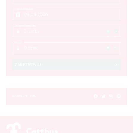
DZIEŃ WYJAZDU
OSOBY DOROSŁE
2 osoby
DZIECI
0 dzieci
ZAREZERWUJ
UDOSTĘPNIJ NA