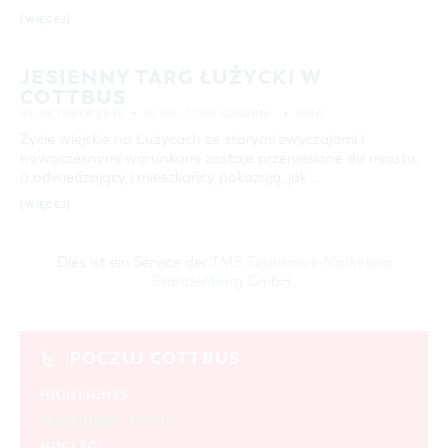
[WIĘCEJ]
JESIENNY TARG ŁUŻYCKI W
COTTBUS
01. OCTOBER 2026
10:00 – 17:00 GODZINA
TARG
Życie wiejskie na Łużycach ze starymi zwyczajami i
nowoczesnymi warunkami zostaje przeniesione do miasta,
a odwiedzający i mieszkańcy pokazują, jak …
[WIĘCEJ]
Dies ist ein Service der
TMB Tourismus-Marketing
Brandenburg GmbH
.
POCZUJ COTTBUS
HIGHLIGHTS
KALENDARZ IMPREZ
NOCLEGI