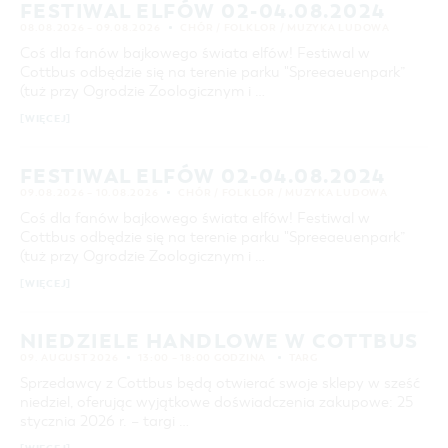
FESTIWAL ELFÓW 02-04.08.2024
25
26
27
28
29
30
31
COTTBUS Z GÓRY
FILM O COTTBUS
LAUSITZ FESTIWAL 2026 W COTTBUS
CZAS WOLNY I KULTURA
PARKINGI
POLE KARAWANINGOWE
SERWIS & KONTAKT
08.08.2026 – 09.08.2026
CHÓR / FOLKLOR / MUZYKA LUDOWA
kontakt, galeria zdjęć, prospekty
IMPREZY KULTURALNE
JARMARKI I NIEDZIELE HANDLOWE
Coś dla fanów bajkowego świata elfów! Festiwal w
WYSZUKIWANIE ZAAWANSOWANE
Cottbus odbędzie się na terenie parku "Spreeaeuenpark”
INFORMACJA TURYSTYCZNA
(tuż przy Ogrodzie Zoologicznym i …
przedział czasowy
GALERIA ZDJĘĆ
OD
[WIĘCEJ]
DO
MATERIAŁ INFORMACYJNY
MIEJSCA DO ŁADOWANIA ROWERÓW
KATEGORIA
FESTIWAL ELFÓW 02-04.08.2024
wszystkie kategorie
ELEKTRYCZNYCH
09.08.2026 – 10.08.2026
CHÓR / FOLKLOR / MUZYKA LUDOWA
Coś dla fanów bajkowego świata elfów! Festiwal w
TOALETY PUBLICZNE W COTTBUS
CZAS TRWANIA
Cottbus odbędzie się na terenie parku "Spreeaeuenpark”
aktualne imprezy kulturalne
(tuż przy Ogrodzie Zoologicznym i …
[WIĘCEJ]
SZUKANE SŁOWO
NIEDZIELE HANDLOWE W COTTBUS
MIEJSCE
09. AUGUST 2026
13:00 – 18:00 GODZINA
TARG
Sprzedawcy z Cottbus będą otwierać swoje sklepy w sześć
niedziel, oferując wyjątkowe doświadczenia zakupowe: 25
SZUKAJ
stycznia 2026 r. – targi …