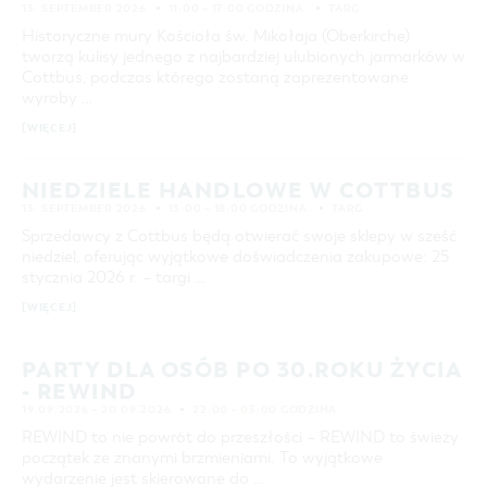
13. SEPTEMBER 2026
11:00 – 17:00 GODZINA
TARG
Historyczne mury Kościoła św. Mikołaja (Oberkirche)
tworzą kulisy jednego z najbardziej ulubionych jarmarków w
Cottbus, podczas którego zostaną zaprezentowane
wyroby …
[WIĘCEJ]
NIEDZIELE HANDLOWE W COTTBUS
13. SEPTEMBER 2026
13:00 – 18:00 GODZINA
TARG
Sprzedawcy z Cottbus będą otwierać swoje sklepy w sześć
niedziel, oferując wyjątkowe doświadczenia zakupowe: 25
stycznia 2026 r. – targi …
[WIĘCEJ]
PARTY DLA OSÓB PO 30.ROKU ŻYCIA
- REWIND
19.09.2026 – 20.09.2026
22:00 – 03:00 GODZINA
REWIND to nie powrót do przeszłości – REWIND to świeży
początek ze znanymi brzmieniami. To wyjątkowe
wydarzenie jest skierowane do …