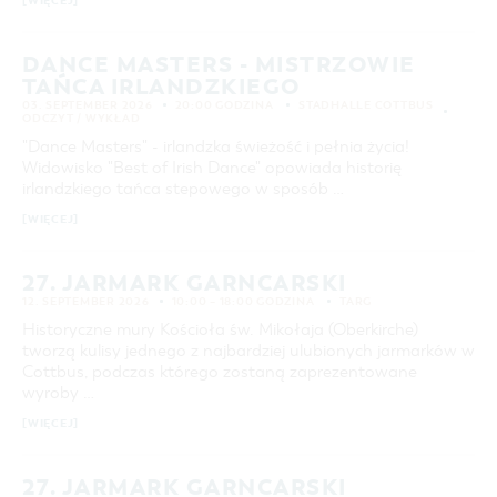
[WIĘCEJ]
DANCE MASTERS - MISTRZOWIE
TAŃCA IRLANDZKIEGO
03. SEPTEMBER 2026
20:00 GODZINA
STADHALLE COTTBUS
ODCZYT / WYKŁAD
"Dance Masters" - irlandzka świeżość i pełnia życia!
Widowisko "Best of Irish Dance" opowiada historię
irlandzkiego tańca stepowego w sposób …
[WIĘCEJ]
27. JARMARK GARNCARSKI
12. SEPTEMBER 2026
10:00 – 18:00 GODZINA
TARG
Historyczne mury Kościoła św. Mikołaja (Oberkirche)
tworzą kulisy jednego z najbardziej ulubionych jarmarków w
Cottbus, podczas którego zostaną zaprezentowane
wyroby …
[WIĘCEJ]
27. JARMARK GARNCARSKI