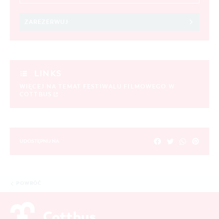
ZAREZERWUJ
LINKS
WIĘCEJ NA TEMAT FESTIWALU FILMOWEGO W
COTTBUS
UDOSTĘPNIJ NA
POWRÓĆ