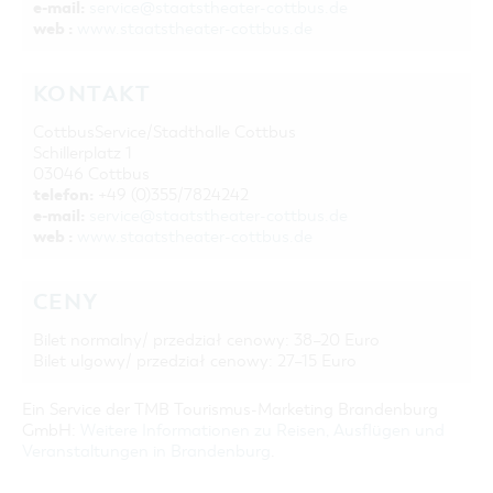
e-mail:
service@staatstheater-cottbus.de
web :
www.staatstheater-cottbus.de
KONTAKT
CottbusService/Stadthalle Cottbus
Schillerplatz 1
03046 Cottbus
telefon:
+49 (0)355/7824242
e-mail:
service@staatstheater-cottbus.de
web :
www.staatstheater-cottbus.de
CENY
Bilet normalny/ przedział cenowy: 38–20 Euro
Bilet ulgowy/ przedział cenowy: 27–15 Euro
Ein Service der TMB Tourismus-Marketing Brandenburg
GmbH:
Weitere Informationen zu Reisen, Ausflügen und
Veranstaltungen in Brandenburg
.