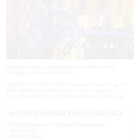
COTTBUS Z GÓRY
FILM O COTTBUS
LAUSITZ FESTIWAL 2026 W COTTBUS
CZAS WOLNY I KULTURA
PARKINGI
POLE KARAWANINGOWE
SERWIS & KONTAKT
kontakt, galeria zdjęć, prospekty
IMPREZY KULTURALNE
JARMARKI I NIEDZIELE HANDLOWE
INFORMACJA TURYSTYCZNA
GALERIA ZDJĘĆ
MATERIAŁ INFORMACYJNY
MIEJSCA DO ŁADOWANIA ROWERÓW
ELEKTRYCZNYCH
Podczas koncertu zostaną zaprezentowane dzieła
TOALETY PUBLICZNE W COTTBUS
następujących kompozytorów:
LUDWIG VAN BEETHOVEN Ouvertüre "Coriolan" op. 62
KARL AMADEUS HARTMANN "Concerto funebre”
LUDWIG VAN BEETHOVEN Sinfonie Nr. 4 B-Dur op. 60
MIEJSCE IMPREZY KULTURALNEJ
Teatr Państwowy w Cottbus/ Staatstheater
Schillerplatz 1
03046 Cottbus