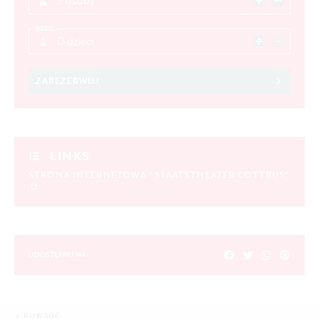
2 osoby
DZIECI
0 dzieci
ZAREZERWUJ
LINKS
STRONA INTERNETOWA "STAATSTHEATER COTTBUS"
UDOSTĘPNIJ NA
POWRÓĆ