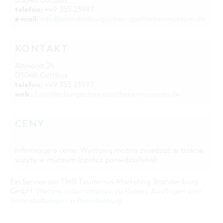
03046 Cottbus
telefon:
+49 355 23997
e-mail:
info@brandenburgisches-apothekenmuseum.de
KONTAKT
Altmarkt 24
03046 Cottbus
telefon:
+49 355 23997
web :
brandenburgisches-apothekenmuseum.de
CENY
Informacje o cenie: Wystawę można zwiedzać w trakcie
wizyty w muzeum (oprócz poniedziałków).
Ein Service der TMB Tourismus-Marketing Brandenburg
GmbH:
Weitere Informationen zu Reisen, Ausflügen und
Veranstaltungen in Brandenburg
.