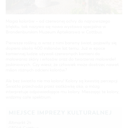
COTTBUS Z GÓRY
FILM O COTTBUS
LAUSITZ FESTIWAL 2026 W COTTBUS
CZAS WOLNY I KULTURA
PARKINGI
POLE KARAWANINGOWE
SERWIS & KONTAKT
kontakt, galeria zdjęć, prospekty
IMPREZY KULTURALNE
JARMARKI I NIEDZIELE HANDLOWE
Magia kolorów – od czerwonej ochry do najnowszego
INFORMACJA TURYSTYCZNA
błękitu, tak nazywa się nowa wystawa specjalna w
GALERIA ZDJĘĆ
Brandenburskim Muzeum Aptekarswa w Cottbus.
MATERIAŁ INFORMACYJNY
Pierwsze rośliny, a wraz z nimi barwny świat, pojawiły się
MIEJSCA DO ŁADOWANIA ROWERÓW
dopiero około 400 milionów lat temu. Już w epoce
ELEKTRYCZNYCH
kamiennej ludzie używali czerwonych kamieni do
malowania skóry i włosów oraz do tworzenia malowideł
TOALETY PUBLICZNE W COTTBUS
jaskiniowych. Czy wiesz, że człowiek może dostrzec nawet
milion różnych odcieni kolorów?
Ale bez światła nie ma koloru! Kolory są kwestią percepcji.
Światło przechodzi przez siatkówkę oka, a mózg
interpretuje odpowiadające mu kolory. Mieszając te kolory,
widzimy całe spektrum.
MIEJSCE IMPREZY KULTURALNEJ
Altmarkt 24