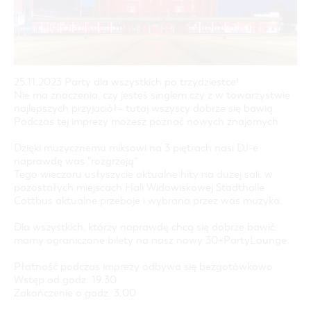
COTTBUS Z GÓRY
FILM O COTTBUS
LAUSITZ FESTIWAL 2026 W COTTBUS
CZAS WOLNY I KULTURA
PARKINGI
POLE KARAWANINGOWE
SERWIS & KONTAKT
kontakt, galeria zdjęć, prospekty
IMPREZY KULTURALNE
JARMARKI I NIEDZIELE HANDLOWE
INFORMACJA TURYSTYCZNA
GALERIA ZDJĘĆ
25.11.2023 Party dla wszystkich po trzydziestce!
Nie ma znaczenia, czy jesteś singlem czy z w towarzystwie
MATERIAŁ INFORMACYJNY
najlepszych przyjaciół– ​​tutaj wszyscy dobrze się bawią.
MIEJSCA DO ŁADOWANIA ROWERÓW
Podczas tej imprezy możesz poznać nowych znajomych.
ELEKTRYCZNYCH
Dzięki muzycznemu miksowi na 3 piętrach nasi DJ-e
TOALETY PUBLICZNE W COTTBUS
naprawdę was "rozgrzeją”.
Tego wieczoru usłyszycie aktualne hity na dużej sali, w
pozostałych miejscach Hali Widowiskowej Stadthalle
Cottbus aktualne przeboje i wybrana przez was muzyka.
Dla wszystkich, którzy naprawdę chcą się dobrze bawić,
mamy ograniczone bilety na nasz nowy 30+PartyLounge.
Płatność podczas imprezy odbywa się bezgotówkowo.
Wstęp od godz. 19.30
Zakończenie o godz. 3.00