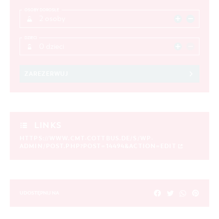
OSOBY DOROSŁE
2 osoby
DZIECI
0 dzieci
ZAREZERWUJ
LINKS
HTTPS://WWW.CMT-COTTBUS.DE/S/WP-
ADMIN/POST.PHP?POST=14494&ACTION=EDIT
UDOSTĘPNIJ NA