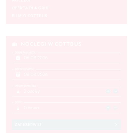
NOCLEGI
OFERTA DLA GRUP
FILM O COTTBUS
NOCLEGI W COTTBUS
DZIEŃ PRZYJAZDU
DZIEŃ WYJAZDU
OSOBY DOROSŁE
2 osoby
DZIECI
0 dzieci
ZAREZERWUJ