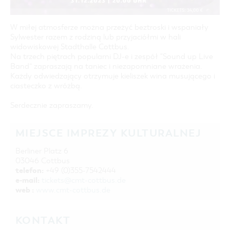
COTTBUS Z GÓRY
FILM O COTTBUS
LAUSITZ FESTIWAL 2026 W COTTBUS
CZAS WOLNY I KULTURA
PARKINGI
POLE KARAWANINGOWE
SERWIS & KONTAKT
kontakt, galeria zdjęć, prospekty
IMPREZY KULTURALNE
JARMARKI I NIEDZIELE HANDLOWE
W miłej atmosferze można przeżyć beztroski i wspaniały
Sylwester razem z rodziną lub przyjaciółmi w hali
INFORMACJA TURYSTYCZNA
widowiskowej Stadthalle Cottbus.
GALERIA ZDJĘĆ
Na trzech piętrach popularni DJ-e i zespół "Sound up Live
Band” zapraszają na taniec i niezapomniane wrażenia.
MATERIAŁ INFORMACYJNY
Każdy odwiedzający otrzymuje kieliszek wina musującego i
ciasteczko z wróżbą.
MIEJSCA DO ŁADOWANIA ROWERÓW
ELEKTRYCZNYCH
Serdecznie zapraszamy.
TOALETY PUBLICZNE W COTTBUS
MIEJSCE IMPREZY KULTURALNEJ
Berliner Platz 6
03046 Cottbus
telefon:
+49 (0)355-7542444
e-mail:
tickets@cmt-cottbus.de
web :
www.cmt-cottbus.de
KONTAKT