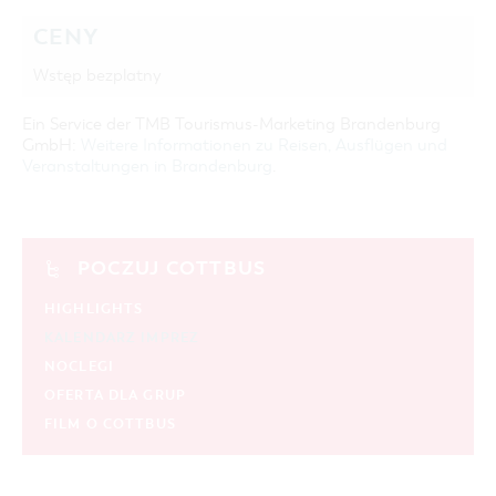
CENY
Wstęp bezplatny
Ein Service der TMB Tourismus-Marketing Brandenburg
GmbH:
Weitere Informationen zu Reisen, Ausflügen und
Veranstaltungen in Brandenburg
.
POCZUJ COTTBUS
HIGHLIGHTS
KALENDARZ IMPREZ
NOCLEGI
OFERTA DLA GRUP
FILM O COTTBUS