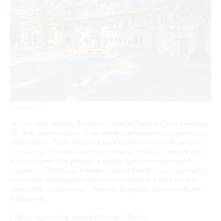
COTTBUS Z GÓRY
FILM O COTTBUS
LAUSITZ FESTIWAL 2026 W COTTBUS
CZAS WOLNY I KULTURA
PARKINGI
POLE KARAWANINGOWE
SERWIS & KONTAKT
kontakt, galeria zdjęć, prospekty
IMPREZY KULTURALNE
JARMARKI I NIEDZIELE HANDLOWE
INFORMACJA TURYSTYCZNA
GALERIA ZDJĘĆ
MATERIAŁ INFORMACYJNY
MIEJSCA DO ŁADOWANIA ROWERÓW
ELEKTRYCZNYCH
TOALETY PUBLICZNE W COTTBUS
(zdjęcie: 1/3)
W tym roku miasto Cottbus i miasto Zielona Góra świętują
50-lecie partnerstwa. Z tej okazji zapraszamy na pierwszy
Niemiecko - Polski Festiwal pod hasłem "Wino i Kulinaria”.
Zanurz się w świecie pełnym radości, tradycji i wspólnych
doświadczeń. Na jednym z najbardziej romantycznych
placów w Cottbus/Chóśebuz, placu klasztornym pomiędzy
kościołem wendyjskim a murami miejskimi, czeka na was
niezwykłe wydarzenie – festiwal przyjaźni i różnorodności
kulturowej.
Odkryj regionalne wina z Niemiec i Polski.