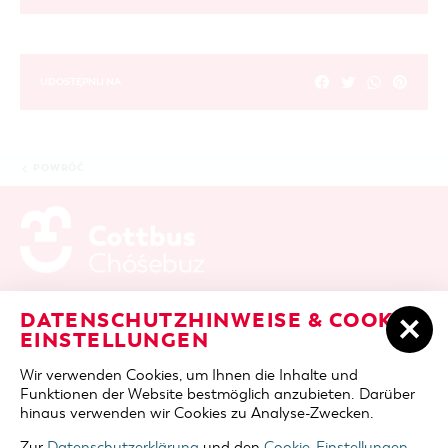
UDOSTĘPNIJ NA
POWRÓĆ
ADRES / DOJAZD
Berliner Platz 6 / Stadthalle
DATENSCHUTZHINWEISE & COOKIE-
03046 Cottbus
EINSTELLUNGEN
telefon
+49 355 75420
Wir verwenden Cookies, um Ihnen die Inhalte und
fax
+49 355 7542455
Funktionen der Website bestmöglich anzubieten. Darüber
e-mail
cottbus-service@cmt-cottbus.de
hinaus verwenden wir Cookies zu Analyse-Zwecken.
Zur
Datenschutzerklärung
und den
Cookie-Einstellungen
.