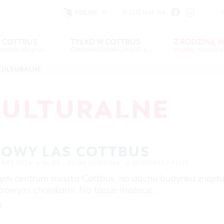
POLSKI
ŚLEDŹ NAS NA
fu
iheit vornehmen zu können wird die Berechtigung für
 COTTBUS
TYLKO W COTTBUS
Z RODZINĄ 
imprezy, wycieczki dla grup, noclegi
Einstellungen benötigt.
Cottbuser Ostsee (jezioro), Łużyczanie
imprezy, miejsca ku
YJ
TYLKO W
Z RODZINĄ W
SERWIS &
HIGHLIGHTS
MAPA INTERAKTYWNA
JEZIORO "COTTBUSER O
KULTURALNE
US
COTTBUS
KONTAKT
COTTBUS
KALENDARZ IMPREZ
ARCHITEKTURA ORAZ
SERBOŁUŻYCZANIE
COOKIE-EINSTELLUNGEN
PROPOZYCJE WYPRAW
NOCLEGI
LAUSITZ FESTIWAL 202
KULTURALNE
COTTBUS
SZLAKIEM ZABYTKÓW MIASTA COTTBUS
BAZA NOCLEGOWA
WYCIECZKI ROWEROWE
POLE KARAWANINGOWE
WYCIECZKI PIESZE
OFERTA DLA GRUP
MOWY LAS COTTBUS
WYPRAWY KAJAKOWE
FILM O COTTBUS
UARY 2026
16:00 – 22:00 GODZINA
JEDZENIE I PICIE
PARKI I OGRODY
m centrum miasta Cottbus, na dachu budynku znajduje
IMPREZY KULTURALNE
trowymi choinkami. Na tarsie możecie …
MUZEA, GALERIE, KULTURA
]
ZAKUPY I PARKOWANIE