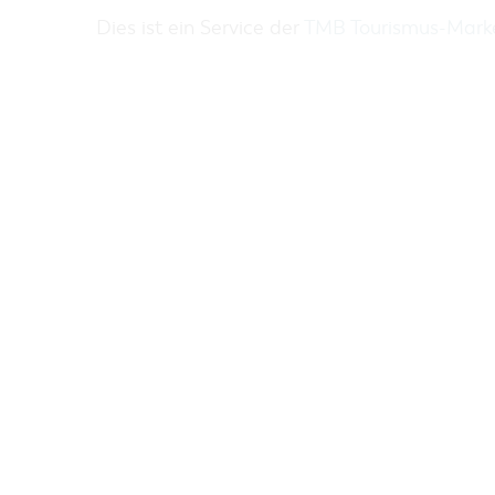
ZAKUPY
Dies ist ein Service der
TMB Tourismus-Mar
PARKINGI
JARMARKI I NIEDZIELE HANDLOWE
REGION DOOKOŁA COTTBUS
COTTBUS Z GÓRY