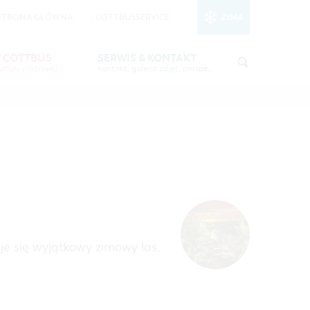
STRONA GŁÓWNA
COTTBUSSERVICE
ZIMA
nktionale Cookies
in den Cookie-
W COTTBUS
SERWIS & KONTAKT
ltury i rozrywki
kontakt, galeria zdjęć, prospekty
STSEE"
INFORMACJA TURYSTYCZNA
CZAS WOLNY I KULTURA
GALERIA ZDJĘĆ
IMPREZY KULTURALNE
6 W
MATERIAŁ INFORMACYJNY
MIEJSCA DO ŁADOWANIA
ROWERÓW ELEKTRYCZNYCH
TOALETY PUBLICZNE W COTTBUS
 się wyjątkowy zimowy las,