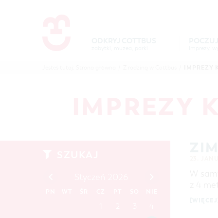
Um Einstellungen zur Barrierefre
ODKRYJ COTTBUS
POCZUJ
zabytki, muzea, parki
POCZUJ
ODKR
IMPREZY 
Jesteś tutaj:
Strona główna
/
Z rodziną w Cottbus
/
COTTBUS
COTTB
IMPREZY 
ZI
SZUKAJ
23. JAN
W samy
Styczeń 2026
z 4 me
PN
WT
ŚR
CZ
PT
SO
NIE
[WIĘCEJ
1
2
3
4