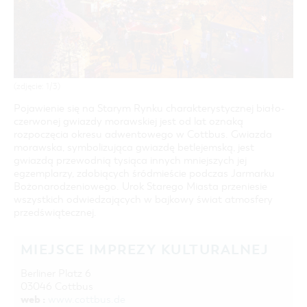
COTTBUS Z GÓRY
FILM O COTTBUS
LAUSITZ FESTIWAL 2026 W COTTBUS
CZAS WOLNY I KULTURA
PARKINGI
POLE KARAWANINGOWE
SERWIS & KONTAKT
kontakt, galeria zdjęć, prospekty
IMPREZY KULTURALNE
JARMARKI I NIEDZIELE HANDLOWE
INFORMACJA TURYSTYCZNA
GALERIA ZDJĘĆ
(zdjęcie: 1/3)
MATERIAŁ INFORMACYJNY
Pojawienie się na Starym Rynku charakterystycznej biało-
MIEJSCA DO ŁADOWANIA ROWERÓW
czerwonej gwiazdy morawskiej jest od lat oznaką
ELEKTRYCZNYCH
rozpoczęcia okresu adwentowego w Cottbus. Gwiazda
morawska, symbolizująca gwiazdę betlejemską, jest
TOALETY PUBLICZNE W COTTBUS
gwiazdą przewodnią tysiąca innych mniejszych jej
egzemplarzy, zdobiących śródmieście podczas Jarmarku
Bożonarodzeniowego. Urok Starego Miasta przeniesie
wszystkich odwiedzających w bajkowy świat atmosfery
przedświątecznej.
MIEJSCE IMPREZY KULTURALNEJ
Berliner Platz 6
03046 Cottbus
web :
www.cottbus.de