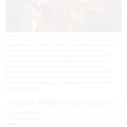
COTTBUS Z GÓRY
FILM O COTTBUS
LAUSITZ FESTIWAL 2026 W COTTBUS
CZAS WOLNY I KULTURA
PARKINGI
POLE KARAWANINGOWE
SERWIS & KONTAKT
kontakt, galeria zdjęć, prospekty
IMPREZY KULTURALNE
JARMARKI I NIEDZIELE HANDLOWE
INFORMACJA TURYSTYCZNA
GALERIA ZDJĘĆ
(zdjęcie: 1/3)
MATERIAŁ INFORMACYJNY
Pojawienie się na Starym Rynku charakterystycznej biało-
MIEJSCA DO ŁADOWANIA ROWERÓW
czerwonej gwiazdy morawskiej jest od lat oznaką
ELEKTRYCZNYCH
rozpoczęcia okresu adwentowego w Cottbus. Gwiazda
morawska, symbolizująca gwiazdę betlejemską, jest
TOALETY PUBLICZNE W COTTBUS
gwiazdą przewodnią tysiąca innych mniejszych jej
egzemplarzy, zdobiących śródmieście podczas Jarmarku
Bożonarodzeniowego. Urok Starego Miasta przeniesie
wszystkich odwiedzających w bajkowy świat atmosfery
przedświątecznej.
MIEJSCE IMPREZY KULTURALNEJ
Berliner Platz 6
03046 Cottbus
web :
www.cottbus.de