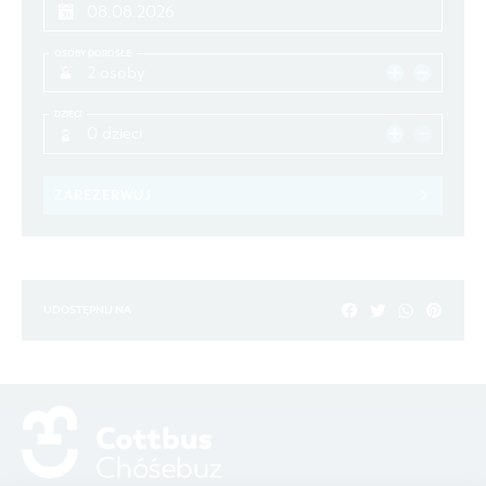
OSOBY DOROSŁE
2 osoby
DZIECI
0 dzieci
ZAREZERWUJ
UDOSTĘPNIJ NA