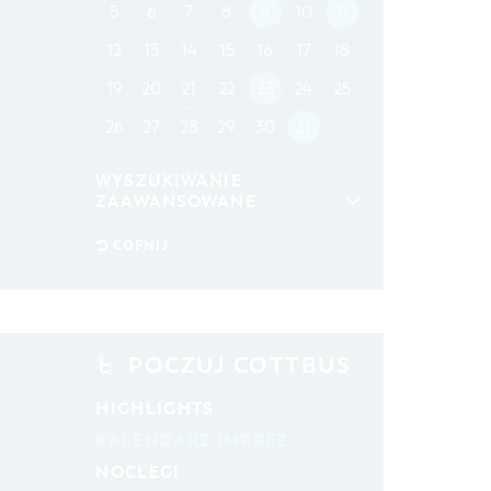
5
6
7
8
9
10
11
12
13
14
15
16
17
18
19
20
21
22
23
24
25
26
27
28
29
30
31
WYSZUKIWANIE
ZAAWANSOWANE
przedział czasowy
COFNIJ
OD
DO
KATEGORIA
wszystkie kategorie
POCZUJ COTTBUS
CZAS TRWANIA
HIGHLIGHTS
aktualne imprezy kulturalne
KALENDARZ IMPREZ
NOCLEGI
SZUKANE SŁOWO