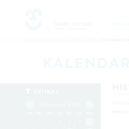
Um Einstellungen zur Barrierefre
ODKRYJ COTTBUS
POCZUJ
zabytki, muzea, parki
POCZUJ
ODKR
KALENDARZ I
Jesteś tutaj:
Strona główna
/
Poczuj Cottbus
/
COTTBUS
COTTB
KALENDAR
HIS
SZUKAJ
15.01.20
Wystaw
Październik 2020
[WIĘCEJ
PN
WT
ŚR
CZ
PT
SO
NIE
1
2
3
4