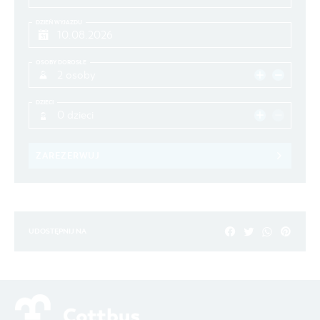
DZIEŃ WYJAZDU
OSOBY DOROSŁE
2 osoby
DZIECI
0 dzieci
ZAREZERWUJ
UDOSTĘPNIJ NA