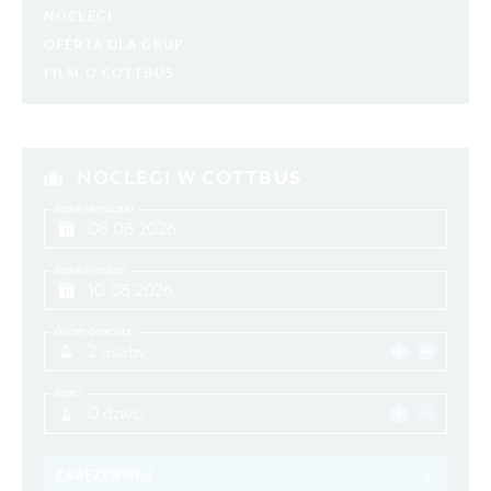
NOCLEGI
OFERTA DLA GRUP
FILM O COTTBUS
NOCLEGI W COTTBUS
DZIEŃ PRZYJAZDU
DZIEŃ WYJAZDU
OSOBY DOROSŁE
2 osoby
DZIECI
0 dzieci
ZAREZERWUJ