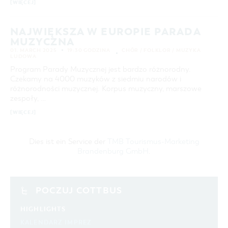
[WIĘCEJ]
24
25
26
27
28
29
30
COTTBUS Z GÓRY
FILM O COTTBUS
OFERTA ZIMOWA
CZAS WOLNY I KULTURA
PARKINGI
POLE KARAWANINGOWE
SERWIS & KONTAKT
kontakt, galeria zdjęć, prospekty
31
LAUSITZ FESTIWAL 2026 W COTTBUS
IMPREZY KULTURALNE
JARMARKI I NIEDZIELE HANDLOWE
ZIMOWE ATRAKCJE TURYSTYCZNE
NAJWIĘKSZA W EUROPIE PARADA
MUZYCZNA
INFORMACJA TURYSTYCZNA
ZIMOWE WYDARZENIA KULTURALNE
WYSZUKIWANIE ZAAWANSOWANE
01. MARCH 2025
19:30 GODZINA
CHÓR / FOLKLOR / MUZYKA
GALERIA ZDJĘĆ
ZIMOWA OFERTA NOCLEGOWA & PAKIETY
LUDOWA
przedział czasowy
COFNIJ
Program Parady Muzycznej jest bardzo różnorodny.
MATERIAŁ INFORMACYJNY
OD
Czekamy na 4000 muzyków z siedmiu narodów i
DO
MIEJSCA DO ŁADOWANIA ROWERÓW
różnorodności muzycznej. Korpus muzyczny, marszowe
ELEKTRYCZNYCH
zespoły, …
KATEGORIA
TOALETY PUBLICZNE W COTTBUS
wszystkie kategorie
[WIĘCEJ]
CZAS TRWANIA
aktualne imprezy kulturalne
Dies ist ein Service der
TMB Tourismus-Marketing
Brandenburg GmbH
.
SZUKANE SŁOWO
POCZUJ COTTBUS
MIEJSCE
HIGHLIGHTS
KALENDARZ IMPREZ
SZUKAJ