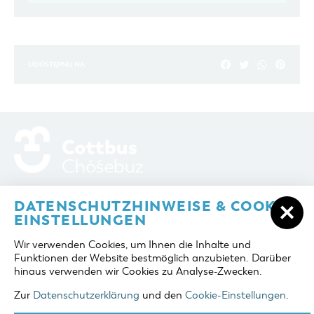
UDOSTĘPNIJ NA
ADRES / DOJAZD
Berliner Platz 6 / Stadthalle
DATENSCHUTZHINWEISE & COOKIE-
03046 Cottbus
EINSTELLUNGEN
telefon
+49 355 75420
Wir verwenden Cookies, um Ihnen die Inhalte und
fax
+49 355 7542455
Funktionen der Website bestmöglich anzubieten. Darüber
e-mail
cottbus-service@cmt-cottbus.de
hinaus verwenden wir Cookies zu Analyse-Zwecken.
Zur
Datenschutzerklärung
und den
Cookie-Einstellungen
.
START
COTTBUSSERVICE
POLITYKA PRYWATNOŚCI
IMPRESSUM
COOKIE-EINSTELLUNGEN