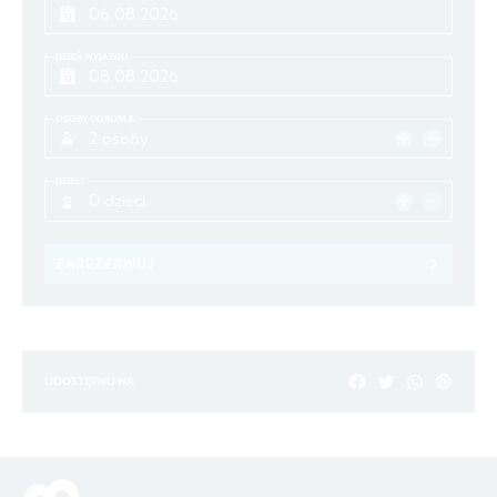
DZIEŃ WYJAZDU
OSOBY DOROSŁE
2 osoby
DZIECI
0 dzieci
ZAREZERWUJ
UDOSTĘPNIJ NA