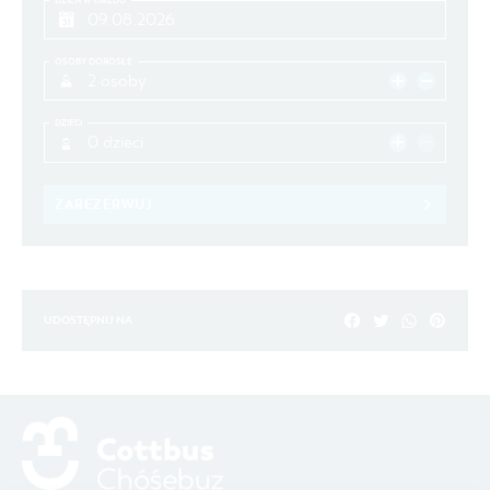
DZIEŃ WYJAZDU
OSOBY DOROSŁE
2 osoby
DZIECI
0 dzieci
ZAREZERWUJ
UDOSTĘPNIJ NA