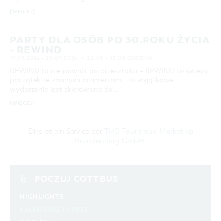
[WIĘCEJ]
PARTY DLA OSÓB PO 30.ROKU ŻYCIA
- REWIND
19.09.2026 – 20.09.2026
22:00 – 03:00 GODZINA
REWIND to nie powrót do przeszłości – REWIND to świeży
początek ze znanymi brzmieniami. To wyjątkowe
wydarzenie jest skierowane do …
[WIĘCEJ]
Dies ist ein Service der
TMB Tourismus-Marketing
Brandenburg GmbH
.
POCZUJ COTTBUS
HIGHLIGHTS
KALENDARZ IMPREZ