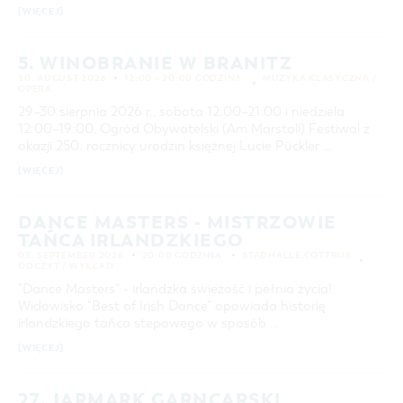
[WIĘCEJ]
5. WINOBRANIE W BRANITZ
30. AUGUST 2026
12:00 – 20:00 GODZINA
MUZYKA KLASYCZNA /
OPERA
29–30 sierpnia 2026 r., sobota 12:00–21:00 i niedziela
12:00–19:00, Ogród Obywatelski (Am Marstall) Festiwal z
okazji 250. rocznicy urodzin księżnej Lucie Pückler …
[WIĘCEJ]
DANCE MASTERS - MISTRZOWIE
TAŃCA IRLANDZKIEGO
03. SEPTEMBER 2026
20:00 GODZINA
STADHALLE COTTBUS
ODCZYT / WYKŁAD
"Dance Masters" - irlandzka świeżość i pełnia życia!
Widowisko "Best of Irish Dance" opowiada historię
irlandzkiego tańca stepowego w sposób …
[WIĘCEJ]
27. JARMARK GARNCARSKI