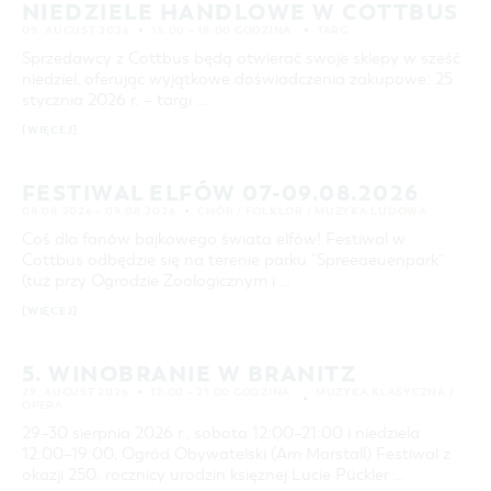
NIEDZIELE HANDLOWE W COTTBUS
29
30
31
COTTBUS Z GÓRY
FILM O COTTBUS
OFERTA ZIMOWA
CZAS WOLNY I KULTURA
PARKINGI
POLE KARAWANINGOWE
SERWIS & KONTAKT
09. AUGUST 2026
13:00 – 18:00 GODZINA
TARG
kontakt, galeria zdjęć, prospekty
LAUSITZ FESTIWAL 2026 W COTTBUS
IMPREZY KULTURALNE
JARMARKI I NIEDZIELE HANDLOWE
ZIMOWE ATRAKCJE TURYSTYCZNE
Sprzedawcy z Cottbus będą otwierać swoje sklepy w sześć
WYSZUKIWANIE ZAAWANSOWANE
niedziel, oferując wyjątkowe doświadczenia zakupowe: 25
INFORMACJA TURYSTYCZNA
ZIMOWE WYDARZENIA KULTURALNE
stycznia 2026 r. – targi …
przedział czasowy
GALERIA ZDJĘĆ
ZIMOWA OFERTA NOCLEGOWA & PAKIETY
OD
[WIĘCEJ]
DO
MATERIAŁ INFORMACYJNY
MIEJSCA DO ŁADOWANIA ROWERÓW
KATEGORIA
FESTIWAL ELFÓW 07-09.08.2026
wszystkie kategorie
ELEKTRYCZNYCH
08.08.2026 – 09.08.2026
CHÓR / FOLKLOR / MUZYKA LUDOWA
Coś dla fanów bajkowego świata elfów! Festiwal w
TOALETY PUBLICZNE W COTTBUS
CZAS TRWANIA
Cottbus odbędzie się na terenie parku "Spreeaeuenpark”
aktualne imprezy kulturalne
(tuż przy Ogrodzie Zoologicznym i …
[WIĘCEJ]
SZUKANE SŁOWO
5. WINOBRANIE W BRANITZ
MIEJSCE
29. AUGUST 2026
12:00 – 21:00 GODZINA
MUZYKA KLASYCZNA /
OPERA
29–30 sierpnia 2026 r., sobota 12:00–21:00 i niedziela
SZUKAJ
12:00–19:00, Ogród Obywatelski (Am Marstall) Festiwal z
okazji 250. rocznicy urodzin księżnej Lucie Pückler …