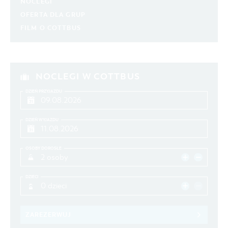
NOCLEGI
OFERTA DLA GRUP
FILM O COTTBUS
NOCLEGI W COTTBUS
DZIEŃ PRZYJAZDU
DZIEŃ WYJAZDU
OSOBY DOROSŁE
2 osoby
DZIECI
0 dzieci
ZAREZERWUJ