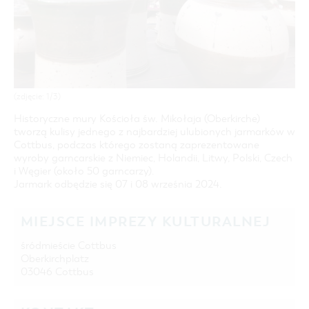
COTTBUS Z GÓRY
FILM O COTTBUS
OFERTA ZIMOWA
CZAS WOLNY I KULTURA
PARKINGI
POLE KARAWANINGOWE
SERWIS & KONTAKT
kontakt, galeria zdjęć, prospekty
LAUSITZ FESTIWAL 2026 W COTTBUS
IMPREZY KULTURALNE
JARMARKI I NIEDZIELE HANDLOWE
ZIMOWE ATRAKCJE TURYSTYCZNE
INFORMACJA TURYSTYCZNA
ZIMOWE WYDARZENIA KULTURALNE
GALERIA ZDJĘĆ
ZIMOWA OFERTA NOCLEGOWA & PAKIETY
MATERIAŁ INFORMACYJNY
(zdjęcie: 1/3)
MIEJSCA DO ŁADOWANIA ROWERÓW
Historyczne mury Kościoła św. Mikołaja (Oberkirche)
ELEKTRYCZNYCH
tworzą kulisy jednego z najbardziej ulubionych jarmarków w
Cottbus, podczas którego zostaną zaprezentowane
TOALETY PUBLICZNE W COTTBUS
wyroby garncarskie z Niemiec, Holandii, Litwy, Polski, Czech
i Węgier (około 50 garncarzy).
Jarmark odbędzie się 07 i 08 września 2024.
MIEJSCE IMPREZY KULTURALNEJ
śródmieście Cottbus
Oberkirchplatz
03046 Cottbus