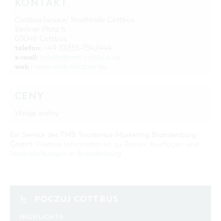
KONTAKT
CottbusService/ Stadthalle Cottbus
Berliner Platz 6
03046 Cottbus
telefon:
+49 (0)355-7542444
e-mail:
tickets@cmt-cottbus.de
web :
www.cmt-cottbus.de
CENY
Wstęp wolny
Ein Service der TMB Tourismus-Marketing Brandenburg
GmbH:
Weitere Informationen zu Reisen, Ausflügen und
Veranstaltungen in Brandenburg
.
POCZUJ COTTBUS
HIGHLIGHTS