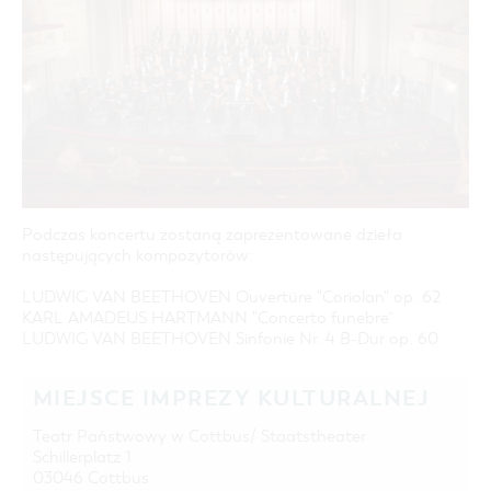
COTTBUS Z GÓRY
FILM O COTTBUS
OFERTA ZIMOWA
CZAS WOLNY I KULTURA
PARKINGI
POLE KARAWANINGOWE
SERWIS & KONTAKT
kontakt, galeria zdjęć, prospekty
LAUSITZ FESTIWAL 2026 W COTTBUS
IMPREZY KULTURALNE
JARMARKI I NIEDZIELE HANDLOWE
ZIMOWE ATRAKCJE TURYSTYCZNE
INFORMACJA TURYSTYCZNA
ZIMOWE WYDARZENIA KULTURALNE
GALERIA ZDJĘĆ
ZIMOWA OFERTA NOCLEGOWA & PAKIETY
MATERIAŁ INFORMACYJNY
MIEJSCA DO ŁADOWANIA ROWERÓW
ELEKTRYCZNYCH
Podczas koncertu zostaną zaprezentowane dzieła
TOALETY PUBLICZNE W COTTBUS
następujących kompozytorów:
LUDWIG VAN BEETHOVEN Ouvertüre "Coriolan" op. 62
KARL AMADEUS HARTMANN "Concerto funebre”
LUDWIG VAN BEETHOVEN Sinfonie Nr. 4 B-Dur op. 60
MIEJSCE IMPREZY KULTURALNEJ
Teatr Państwowy w Cottbus/ Staatstheater
Schillerplatz 1
03046 Cottbus