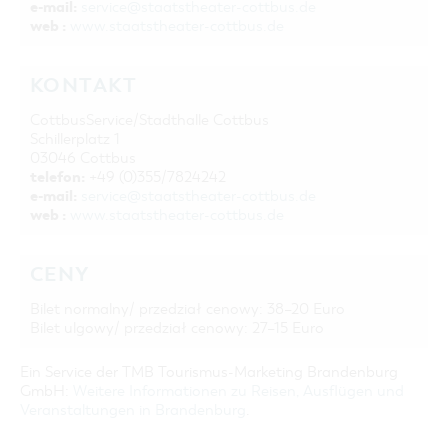
e-mail:
service@staatstheater-cottbus.de
web :
www.staatstheater-cottbus.de
KONTAKT
CottbusService/Stadthalle Cottbus
Schillerplatz 1
03046 Cottbus
telefon:
+49 (0)355/7824242
e-mail:
service@staatstheater-cottbus.de
web :
www.staatstheater-cottbus.de
CENY
Bilet normalny/ przedział cenowy: 38–20 Euro
Bilet ulgowy/ przedział cenowy: 27–15 Euro
Ein Service der TMB Tourismus-Marketing Brandenburg
GmbH:
Weitere Informationen zu Reisen, Ausflügen und
Veranstaltungen in Brandenburg
.