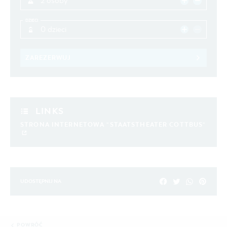
2 osoby
DZIECI
0 dzieci
ZAREZERWUJ
LINKS
STRONA INTERNETOWA "STAATSTHEATER COTTBUS"
UDOSTĘPNIJ NA
POWRÓĆ