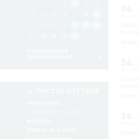
6
7
8
9
10
11
12
36.
13
14
15
16
17
18
19
05.11.20
FilmFes
20
21
22
23
24
25
26
twórcz
27
28
29
30
31
[WIĘCEJ
WYSZUKIWANIE
ZAAWANSOWANE
36.
przedział czasowy
06.11.202
OD
FilmFes
DO
twórcz
POCZUJ COTTBUS
KATEGORIA
[WIĘCEJ
wszystkie kategorie
HIGHLIGHTS
KALENDARZ IMPREZ
CZAS TRWANIA
36.
aktualne imprezy kulturalne
NOCLEGI
07.11.202
OFERTA DLA GRUP
FilmFes
SZUKANE SŁOWO