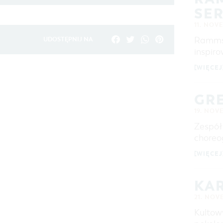
SE
11. NOV
Rammst
UDOSTĘPNIJ NA
inspir
[WIĘCEJ
GRE
19. NOV
Zespół
choreo
[WIĘCEJ
KAR
21. NOV
Kultow