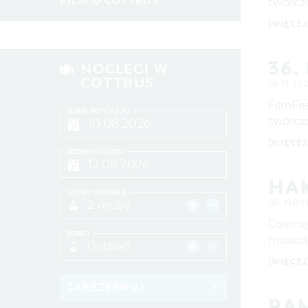
FILM O COTTBUS
twórcz
[WIĘCEJ
MIEJSCE
36.
NOCLEGI W
SZUKAJ
COTTBUS
08.11.20
FilmFes
DZIEŃ PRZYJAZDU
twórcz
[WIĘCEJ
DZIEŃ WYJAZDU
HA
OSOBY DOROSŁE
2 osoby
08. NOV
Dzieci
DZIECI
musical
0 dzieci
[WIĘCEJ
ZAREZERWUJ
RA