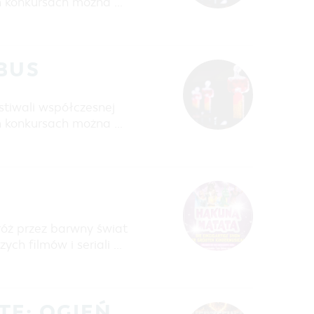
h konkursach można …
TBUS
stiwali współczesnej
h konkursach można …
óż przez barwny świat
ych filmów i seriali …
TE: OGIEŃ