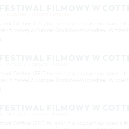
ZAKUPY
 FESTIWAL FILMOWY W COT
PARKINGI
26 – 06.11.2026
ODCZYT / WYKŁAD
JARMARKI I NIEDZIELE HANDLOWE
tival Cottbus (FFC) to jeden z wiodących na świecie fe
REGION DOOKOŁA COTTBUS
ości filmowej w Europie Środkowo-Wschodniej. W trzec
COTTBUS Z GÓRY
]
 FESTIWAL FILMOWY W COT
6 – 07.11.2026
ODCZYT / WYKŁAD
tival Cottbus (FFC) to jeden z wiodących na świecie fe
ości filmowej w Europie Środkowo-Wschodniej. W trzec
]
 FESTIWAL FILMOWY W COT
6 – 08.11.2026
ODCZYT / WYKŁAD
tival Cottbus (FFC) to jeden z wiodących na świecie fe