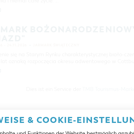
ia i niemal całe życie. …
]
RMARK BOŻONARODZENIOWY
IAZD"
6 – 24.11.2026
JARMARK ŚWIĄTECZNY
enie się na Starym Rynku charakterystycznej biało-cz
d lat oznaką rozpoczęcia okresu adwentowego w Cottb
]
Dies ist ein Service der
TMB Tourismus-Mar
EISE & COOKIE-EINSTELLU
Inhalte und Funktionen der Website bestmöglich anzub