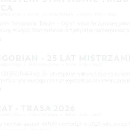
RCA
EMBER 2026
20:00 – 22:30 GODZINA
ROCK / POP / JAZZ
ein Symphonic Tribute – Ogień serca to wysokiej jakoś
owany muzyką Rammsteina. Artystyczna reinterpretacja, 
]
GORIAN - 25 LAT MISTRZAM
EMBER 2026
20:00 GODZINA
ROCK / POP / JAZZ
 GREGORIAN od 25 lat inspiruje miliony ludzi na całym 
graficznymi występami i umiejętnością płynnego przejśc
]
AT - TRASA 2026
EMBER 2026
19:30 GODZINA
ROCK / POP / JAZZ
y berliński zespół KARAT obchodził w 2025 roku swoje 5