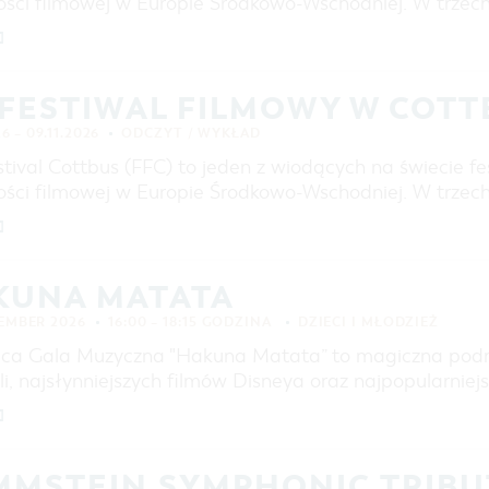
ości filmowej w Europie Środkowo-Wschodniej. W trzec
]
 FESTIWAL FILMOWY W COT
26 – 09.11.2026
ODCZYT / WYKŁAD
tival Cottbus (FFC) to jeden z wiodących na świecie fe
ości filmowej w Europie Środkowo-Wschodniej. W trzec
]
KUNA MATATA
EMBER 2026
16:00 – 18:15 GODZINA
DZIECI I MŁODZIEŻ
ęca Gala Muzyczna "Hakuna Matata” to magiczna podr
i, najsłynniejszych filmów Disneya oraz najpopularniejsz
]
MMSTEIN SYMPHONIC TRIBU