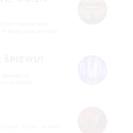
ci symfoniczny hołd
w której duża orkiestra …
I ŚPIEWU!
świeciez ich
ia od klasyki …
0-lecie. 50 lat – to dwa