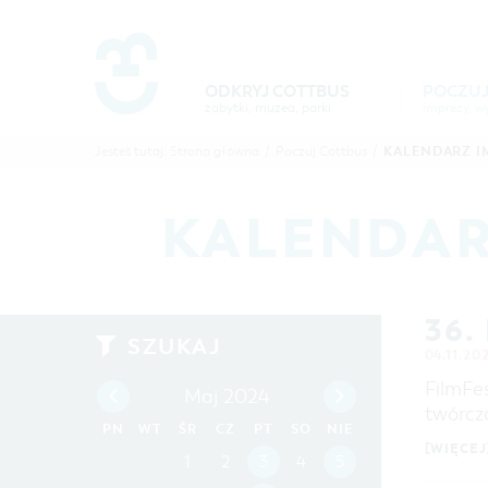
Um Einstellungen zur Barrierefre
ODKRYJ COTTBUS
POCZUJ
zabytki, muzea, parki
POCZUJ
ODKR
KALENDARZ I
Jesteś tutaj:
Strona główna
/
Poczuj Cottbus
/
COTTBUS
COTTB
KALENDAR
36.
SZUKAJ
04.11.20
FilmFes
Maj 2024
twórcz
PN
WT
ŚR
CZ
PT
SO
NIE
[WIĘCEJ
1
2
3
4
5