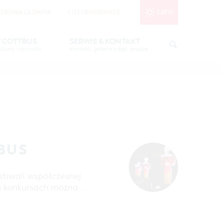
STRONA GŁÓWNA
COTTBUSSERVICE
LATO
nktionale Cookies
in den Cookie-
W COTTBUS
SERWIS & KONTAKT
ltury i rozrywki
kontakt, galeria zdjęć, prospekty
STSEE"
INFORMACJA TURYSTYCZNA
CZAS WOLNY I KULTURA
GALERIA ZDJĘĆ
IMPREZY KULTURALNE
MATERIAŁ INFORMACYJNY
MIEJSCA DO ŁADOWANIA
TYCZNE
ROWERÓW ELEKTRYCZNYCH
LTURALNE
TOALETY PUBLICZNE W COTTBUS
OWA &
TBUS
6 W
stiwali współczesnej
h konkursach można …