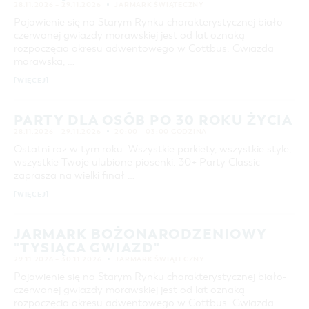
28.11.2026 – 29.11.2026
JARMARK ŚWIĄTECZNY
Pojawienie się na Starym Rynku charakterystycznej biało-
czerwonej gwiazdy morawskiej jest od lat oznaką
rozpoczęcia okresu adwentowego w Cottbus. Gwiazda
morawska, …
[WIĘCEJ]
PARTY DLA OSÓB PO 30 ROKU ŻYCIA
28.11.2026 – 29.11.2026
20:00 – 03:00 GODZINA
Ostatni raz w tym roku: Wszystkie parkiety, wszystkie style,
wszystkie Twoje ulubione piosenki. 30+ Party Classic
zaprasza na wielki finał …
[WIĘCEJ]
JARMARK BOŻONARODZENIOWY
"TYSIĄCA GWIAZD"
29.11.2026 – 30.11.2026
JARMARK ŚWIĄTECZNY
Pojawienie się na Starym Rynku charakterystycznej biało-
czerwonej gwiazdy morawskiej jest od lat oznaką
rozpoczęcia okresu adwentowego w Cottbus. Gwiazda