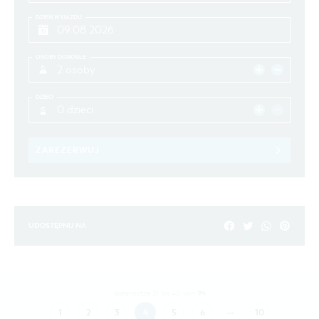
DZIEŃ WYJAZDU
OSOBY DOROSŁE
2 osoby
DZIECI
0 dzieci
ZAREZERWUJ
UDOSTĘPNIJ NA
94
datensätze 31 bis 40 von
…
1
2
3
4
5
6
10