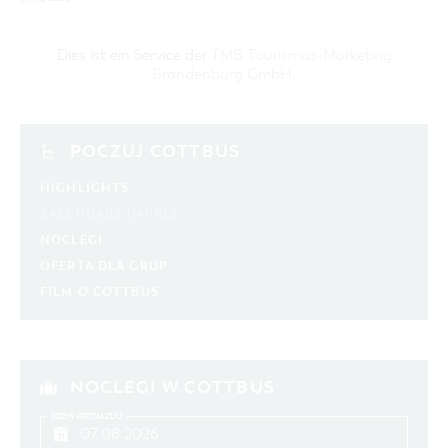
Dies ist ein Service der
TMB Tourismus-Marketing
Brandenburg GmbH
.
POCZUJ COTTBUS
HIGHLIGHTS
KALENDARZ IMPREZ
NOCLEGI
OFERTA DLA GRUP
FILM O COTTBUS
NOCLEGI W COTTBUS
DZIEŃ PRZYJAZDU