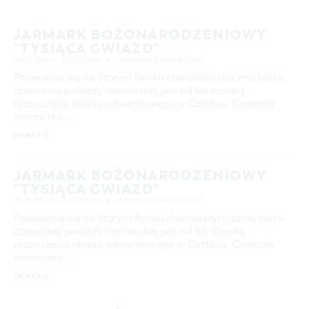
27
28
29
30
31
COTTBUS Z GÓRY
FILM O COTTBUS
OFERTA ZIMOWA
CZAS WOLNY I KULTURA
PARKINGI
POLE KARAWANINGOWE
SERWIS & KONTAKT
kontakt, galeria zdjęć, prospekty
JARMARK BOŻONARODZENIOWY
LAUSITZ FESTIWAL 2026 W COTTBUS
IMPREZY KULTURALNE
JARMARKI I NIEDZIELE HANDLOWE
ZIMOWE ATRAKCJE TURYSTYCZNE
WYSZUKIWANIE ZAAWANSOWANE
"TYSIĄCA GWIAZD"
INFORMACJA TURYSTYCZNA
ZIMOWE WYDARZENIA KULTURALNE
24.11.2026 – 25.11.2026
JARMARK ŚWIĄTECZNY
przedział czasowy
GALERIA ZDJĘĆ
ZIMOWA OFERTA NOCLEGOWA & PAKIETY
Pojawienie się na Starym Rynku charakterystycznej biało-
OD
czerwonej gwiazdy morawskiej jest od lat oznaką
DO
MATERIAŁ INFORMACYJNY
rozpoczęcia okresu adwentowego w Cottbus. Gwiazda
MIEJSCA DO ŁADOWANIA ROWERÓW
morawska, …
KATEGORIA
wszystkie kategorie
ELEKTRYCZNYCH
[WIĘCEJ]
TOALETY PUBLICZNE W COTTBUS
CZAS TRWANIA
aktualne imprezy kulturalne
JARMARK BOŻONARODZENIOWY
"TYSIĄCA GWIAZD"
25.11.2026 – 26.11.2026
JARMARK ŚWIĄTECZNY
SZUKANE SŁOWO
Pojawienie się na Starym Rynku charakterystycznej biało-
czerwonej gwiazdy morawskiej jest od lat oznaką
rozpoczęcia okresu adwentowego w Cottbus. Gwiazda
MIEJSCE
morawska, …
[WIĘCEJ]
SZUKAJ