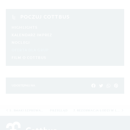
POCZUJ COTTBUS
HIGHLIGHTS
KALENDARZ IMPREZ
NOCLEGI
OFERTA DLA GRUP
FILM O COTTBUS
UDOSTĘPNIJ NA
5. SMAKI SZPREWALDU/8H
PRZEGLĄD
7. REZERWACJA ŁODZI W LÜBBENAU