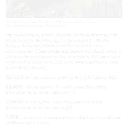
COTTBUS Z GÓRY
FILM O COTTBUS
OFERTA ZIMOWA
CZAS WOLNY I KULTURA
PARKINGI
POLE KARAWANINGOWE
SERWIS & KONTAKT
kontakt, galeria zdjęć, prospekty
LAUSITZ FESTIWAL 2026 W COTTBUS
IMPREZY KULTURALNE
JARMARKI I NIEDZIELE HANDLOWE
ZIMOWE ATRAKCJE TURYSTYCZNE
Wycieczka kanałami Szprewy w miejscowości Burg (Foto:
INFORMACJA TURYSTYCZNA
ZIMOWE WYDARZENIA KULTURALNE
Touristinformation Burg/ Tibor Rostek)
GALERIA ZDJĘĆ
ZIMOWA OFERTA NOCLEGOWA & PAKIETY
Szprewald, zwany przez Łużyczan Błotami, zaliczany jest
MATERIAŁ INFORMACYJNY
do jednego z najpiękniejszych krajobrazów środkowej
Europy. Swoje powstanie zawdzięcza ostatniemu
MIEJSCA DO ŁADOWANIA ROWERÓW
zlodowaceniu. Obecny krajobraz Szprewaldu kształtowany
ELEKTRYCZNYCH
jest przez labirynt kanałów Szprewy (około 350 kanałów o
łącznej długości prawie 2.000 km), tereny leśne, łąki oraz
TOALETY PUBLICZNE W COTTBUS
architekturę łużycką.
Cena usług
/ bez udziału przewodnika polskojęzycznego
20,00 €
/ od osoby/ min. 14 osób/ wycieczka łodzią
płaskodenną kanałami Sprewy/ 1 h
25,00 €
/od osoby/min. 14 osób/wycieczka łodzią
płaskodenną kanałami Sprewy/2h
7,50 €
/ od osoby/ poczęstunek na łodzi/ kromka chleba ze
smalcem, ogórek, piwo