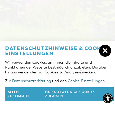
NOCLEGI W COTTBUS
DATENSCHUTZHINWEISE & COOKIE-
DZIEŃ PRZYJAZDU
EINSTELLUNGEN
ZAREZERWUJ NOCLEG
Wir verwenden Cookies, um Ihnen die Inhalte und
DZIEŃ WYJAZDU
Funktionen der Website bestmöglich anzubieten. Darüber
JEZIORO "COTTBUSER OSTSEE"
hinaus verwenden wir Cookies zu Analyse-Zwecken.
OSOBY DOROSŁE
REGION DOOKOŁA COTTBUS
Zur
Datenschutzerklärung
und den
Cookie-Einstellungen
.
2 osoby
KALENDARZ WYDARZEŃ
ALLEN
NUR NOTWENDIGE COOKIES
DZIECI
ZUSTIMMEN
ZULASSEN
0 dzieci
OFERTA DLA GRUP
ZOBACZ FILM O COTTBUS
ZAREZERWUJ